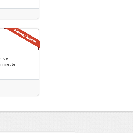
er de
i niet te