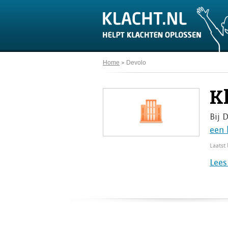
Home
Devolo
K
Bij 
een 
Laatst
Lees