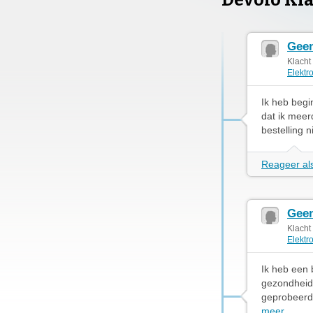
Devolo Kl
Geen
Klacht
Elektr
Ik heb begi
dat ik meer
bestelling n
Reageer als
Geen
Klacht
Elektr
Ik heb een 
gezondheid
geprobeerd 
meer