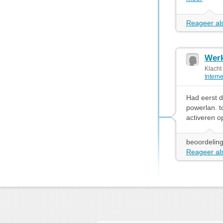
Reageer als
Werk
Klacht
Intern
Had eerst d
powerlan. to
activeren o
beoordeling
Reageer als