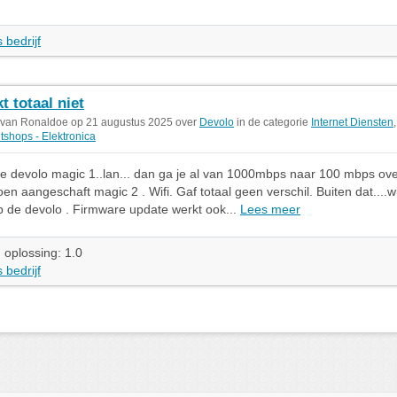
 bedrijf
t totaal niet
 van Ronaldoe op 21 augustus 2025 over
Devolo
in de categorie
Internet Diensten
,
etshops - Elektronica
e devolo magic 1..lan... dan ga je al van 1000mbps naar 100 mbps ov
en aangeschaft magic 2 . Wifi. Gaf totaal geen verschil. Buiten dat....wif
p de devolo . Firmware update werkt ook...
Lees meer
 oplossing: 1.0
 bedrijf