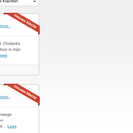
le Klachten
shops -
rd. Ondanks
oor is mijn
meer
shops -
anwege
en
k...
Lees