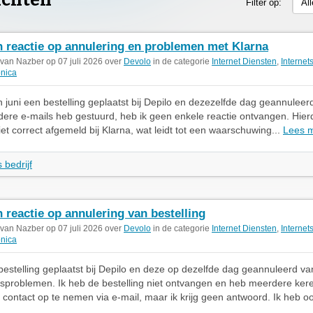
achten
Filter op:
Al
 reactie op annulering en problemen met Klarna
 van Nazber op 07 juli 2026 over
Devolo
in de categorie
Internet Diensten
,
Internet
onica
n juni een bestelling geplaatst bij Depilo en dezezelfde dag geannulee
dere e-mails heb gestuurd, heb ik geen enkele reactie ontvangen. Hierd
iet correct afgemeld bij Klarna, wat leidt tot een waarschuwing...
Lees 
 bedrijf
 reactie op annulering van bestelling
 van Nazber op 07 juli 2026 over
Devolo
in de categorie
Internet Diensten
,
Internet
onica
bestelling geplaatst bij Depilo en deze op dezelfde dag geannuleerd v
sproblemen. Ik heb de bestelling niet ontvangen en heb meerdere ker
contact op te nemen via e-mail, maar ik krijg geen antwoord. Ik heb oo