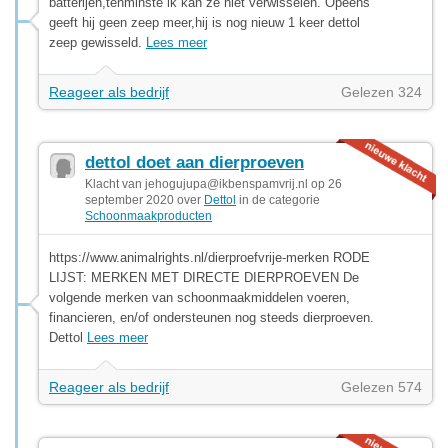
batterijen,tenminste ik kan ze niet verwisselen. Opeens
geeft hij geen zeep meer,hij is nog nieuw 1 keer dettol
zeep gewisseld.
Lees meer
Reageer als bedrijf
Gelezen 324
dettol doet aan dierproeven
Klacht van
jehogujupa@ikbenspamvrij.nl
op 26
september 2020 over
Dettol
in de categorie
Schoonmaakproducten
https://www.animalrights.nl/dierproefvrije-merken RODE
LIJST: MERKEN MET DIRECTE DIERPROEVEN De
volgende merken van schoonmaakmiddelen voeren,
financieren, en/of ondersteunen nog steeds dierproeven.
Dettol
Lees meer
Reageer als bedrijf
Gelezen 574