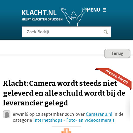
Klacht melden
Consumentenrecht
Terug
Barometer
Klacht: Camera wordt steeds niet
Voor Bedrijven
geleverd en alle schuld wordt bij de
leverancier gelegd
Login
erwinl6 op 10 september 2025 over
Cameranu.nl
in de
categorie
Internetshops - Foto- en videocamera's