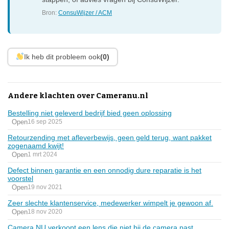
Bron:
ConsuWijzer / ACM
Ik heb dit probleem ook
(0)
Andere klachten over Cameranu.nl
Bestelling niet geleverd bedrijf bied geen oplossing
Open
16 sep 2025
Retourzending met afleverbewijs, geen geld terug, want pakket
zogenaamd kwijt!
Open
1 mrt 2024
Defect binnen garantie en een onnodig dure reparatie is het
voorstel
Open
19 nov 2021
Zeer slechte klantenservice, medewerker wimpelt je gewoon af.
Open
18 nov 2020
Camera NU verkoopt een lens die niet bij de camera past