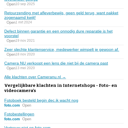
Open
10 sep 2025
Retourzending met afleverbewijs, geen geld terug, want pakket
zogenaamd kwijt!
Open
1 mrt 2024
Defect binnen garantie en een onnodig dure reparatie is het
voorstel
Open
19 nov 2021
Zeer slechte klantenservice, medewerker wimpelt je gewoon af.
Open
18 nov 2020
Camera NU verkoopt een lens die niet bij de camera past
Open
13 mei 2020
Alle klachten over Cameranu.nl →
Vergelijkbare klachten in Internetshops - Foto- en
videocamera's
Fotoboek besteld begin dec.ik wacht nog
foto.com
Open
Fotobestellingen
foto.com
Open
Vertrouw niet op foto.com