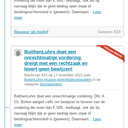
vordering die meer dan E 500,- bedraagt, ook als bij
navraag blijkt dat er geen bedrag open staat of
betalingsachterstand is (geweest). Daarnaast...
Lees
meer
Reageer als bedrijf
Gelezen 633
BoithenLuhrs doet een
onrechtmatige vordering,
dreigt met een rechtzaak en
levert geen bewijzen!
Klacht van K01 op 17 november 2021 over
BoitenLuhrs incasso gerechtsdeurwaarders
in de
categorie
Deurwaarders
BoithenLuhrs doet een onrechtmatige vordering. Dhr. A
Ch. Boiten weigert zelfs om bewijzen te leveren van de
vordering die meer dan E 500,- bedraagt, ook als bij
navraag blijkt dat er geen bedrag open staat of
betalingsachterstand is (geweest). Daarnaast...
Lees
meer