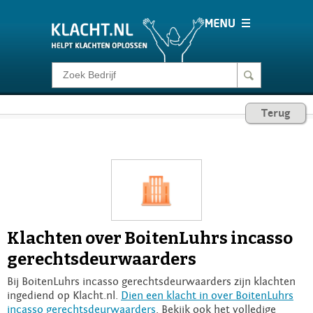
Klacht melden
Terug
Consumentenrecht
Barometer
Voor Bedrijven
Klachten over BoitenLuhrs incasso
Login
gerechtsdeurwaarders
Bij BoitenLuhrs incasso gerechtsdeurwaarders zijn klachten
ingediend op Klacht.nl.
Dien een klacht in over BoitenLuhrs
incasso gerechtsdeurwaarders
. Bekijk ook het volledige