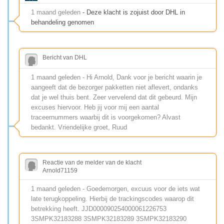
1 maand geleden
- Deze klacht is zojuist door DHL in
behandeling genomen
Bericht van DHL
1 maand geleden - Hi Arnold, Dank voor je bericht waarin je
aangeeft dat de bezorger pakketten niet aflevert, ondanks
dat je wel thuis bent. Zeer vervelend dat dit gebeurd. Mijn
excuses hiervoor. Heb jij voor mij een aantal
traceernummers waarbij dit is voorgekomen? Alvast
bedankt. Vriendelijke groet, Ruud
Reactie van de melder van de klacht
Arnold71159
1 maand geleden - Goedemorgen, excuus voor de iets wat
late terugkoppeling. Hierbij de trackingscodes waarop dit
betrekking heeft. JJD000090254000061226753
3SMPK32183288 3SMPK32183289 3SMPK32183290