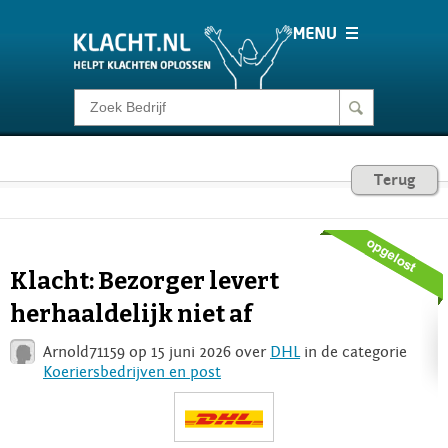
Klacht melden
Consumentenrecht
Terug
Barometer
Klacht: Bezorger levert
Voor Bedrijven
herhaaldelijk niet af
Arnold71159 op 15 juni 2026 over
DHL
in de categorie
Login
Koeriersbedrijven en post