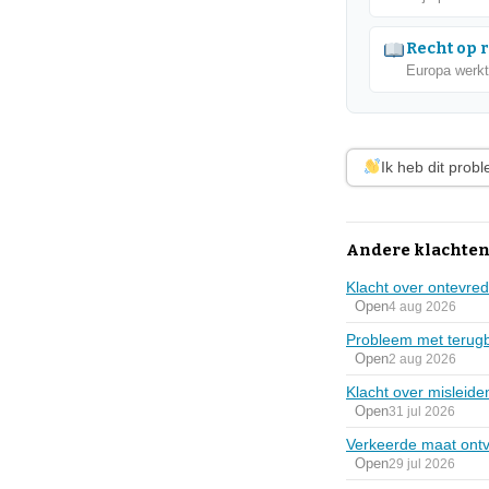
Recht op 
Europa werkt
Ik heb dit prob
Andere klachten
Klacht over ontevre
Open
4 aug 2026
Probleem met terugb
Open
2 aug 2026
Klacht over misleid
Open
31 jul 2026
Verkeerde maat ontv
Open
29 jul 2026