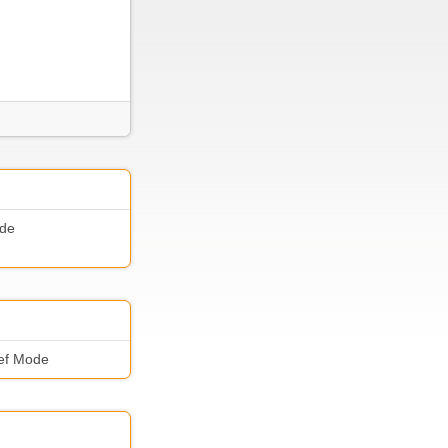
ode
eef Mode