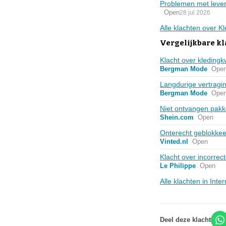
Problemen met lever
Open
28 jul 2026
Alle klachten over 
Vergelijkbare kl
Klacht over kledingk
Bergman Mode
Ope
Langdurige vertragin
Bergman Mode
Ope
Niet ontvangen pak
Shein.com
Open
Onterecht geblokkeer
Vinted.nl
Open
Klacht over incorrect
Le Philippe
Open
Alle klachten in Int
Deel deze klacht