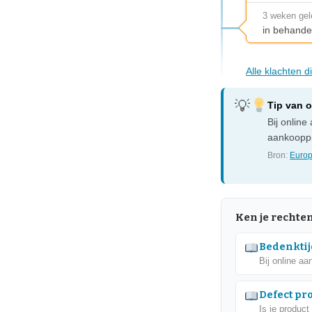
3 weken ge
in behande
Alle klachten 
Tip van 
Bij onlin
aankooppr
Bron:
Europ
Ken je rechte
Bedenktij
Bij online aa
Defect pr
Is je product