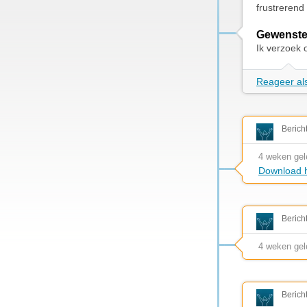
frustrerend
Gewenste
Ik verzoek 
Reageer als
Berich
4 weken ge
Download h
Berich
4 weken ge
Berich