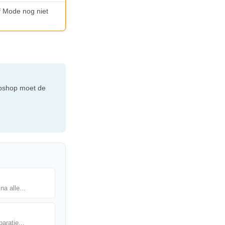
ef Mode nog niet
webshop moet de
na alle...
aratie...