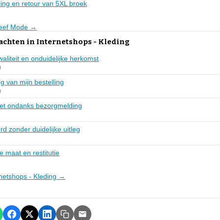
ing en retour van 5XL broek
Kleef Mode →
achten in Internetshops - Kleding
waliteit en onduidelijke herkomst
n
g van mijn bestelling
n
ket ondanks bezorgmelding
d zonder duidelijke uitleg
e maat en restitutie
ernetshops - Kleding →