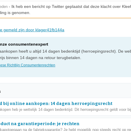
- Ik heb een bericht op Twitter geplaatst dat deze klacht over Kle
leden
ling is genomen.
die gemeld zijn door klager41fb144a
onze consumentenexpert
e aankopen heeft u altijd 14 dagen bedenktijd (herroepingsrecht). De 
ijs binnen 14 dagen na retour terugbetalen.
ese Richtlijn Consumentenrechten
n
d bij online aankopen: 14 dagen herroepingsrecht
nkopen heb je wettelijk 14 dagen bedenktijd. Dit herroepingsrecht geldt voor bij
oduct na garantieperiode: je rechten
 kapotgegaan na de fabrieksgarantie? Je hebt mogelijk nog steeds recht op rep