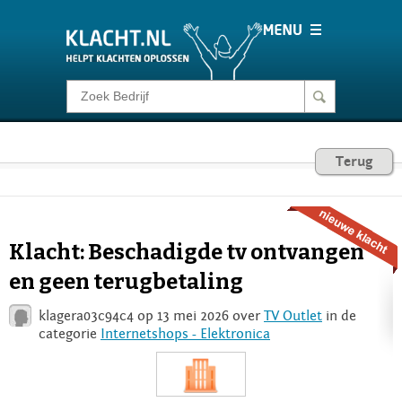
Klacht melden
Consumentenrecht
Terug
Barometer
Klacht: Beschadigde tv ontvangen
Voor Bedrijven
en geen terugbetaling
klagera03c94c4 op 13 mei 2026 over
TV Outlet
in de
Login
categorie
Internetshops - Elektronica