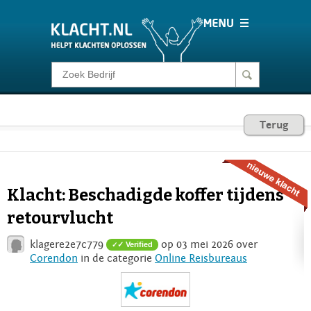
Klacht melden
Consumentenrecht
Terug
Barometer
Klacht: Beschadigde koffer tijdens
Voor Bedrijven
retourvlucht
klagere2e7c779
op 03 mei 2026 over
✓ Verified
Login
Corendon
in de categorie
Online Reisbureaus