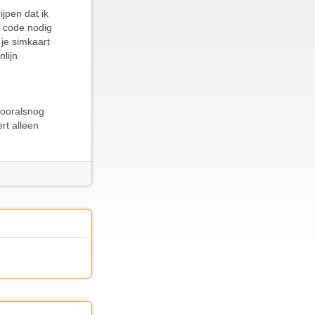
jpen dat ik
e code nodig
 je simkaart
nlijn
 vooralsnog
rt alleen