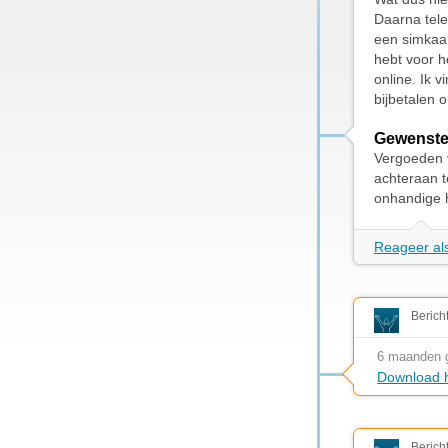
Daarna tele
een simkaar
hebt voor h
online. Ik 
bijbetalen 
Gewenste
Vergoeden v
achteraan t
onhandige 
Reageer als
Berich
6 maanden 
Download h
Berich