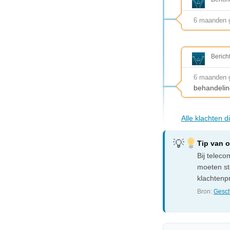
6 maanden 
Berich
6 maanden 
behandelin
Alle klachten d
Tip van 
Bij telec
moeten sto
klachtenp
Bron:
Gesch