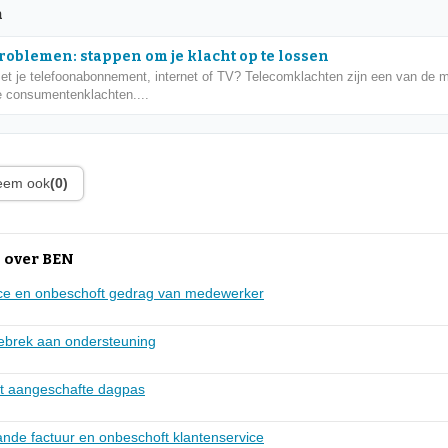
n
oblemen: stappen om je klacht op te lossen
t je telefoonabonnement, internet of TV? Telecomklachten zijn een van de 
 consumentenklachten....
leem ook
(0)
 over BEN
ice en onbeschoft gedrag van medewerker
gebrek aan ondersteuning
ht aangeschafte dagpas
nde factuur en onbeschoft klantenservice