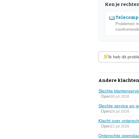
Ken je rechte
Telecompr
Problemen me
voorkomende
Ik heb dit prob
Andere klachten
Slechte klantenserv
Open
30 jul 2026
Slechte service en 
Open
28 jul 2026
Klacht over onterec
Open
21 jul 2026
Onterechte openstaa