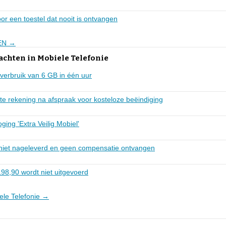
or een toestel dat nooit is ontvangen
BEN →
achten in Mobiele Telefonie
verbruik van 6 GB in één uur
te rekening na afspraak voor kosteloze beëindiging
ing 'Extra Veilig Mobiel'
niet nageleverd en geen compensatie ontvangen
98,90 wordt niet uitgevoerd
iele Telefonie →