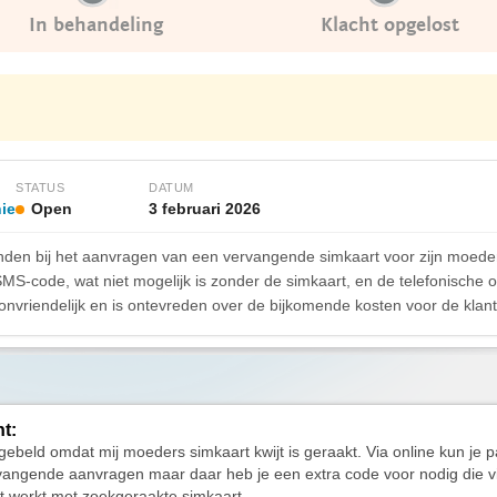
In behandeling
Klacht opgelost
STATUS
DATUM
ie
Open
3 februari 2026
den bij het aanvragen van een vervangende simkaart voor zijn moeder, 
SMS-code, wat niet mogelijk is zonder de simkaart, en de telefonische
onvriendelijk en is ontevreden over de bijkomende kosten voor de klan
ht:
gebeld omdat mij moeders simkaart kwijt is geraakt. Via online kun je 
vangende aanvragen maar daar heb je een extra code voor nodig die v
t werkt met zoekgeraakte simkaart.