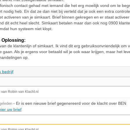
fonisch contact gehad met iemand die het erg moeilijk vond om te begri
t nodig heb. En dat ze dan niet bij verteld dat je ook een extra control
et activeren van je simkaart. Brief binnen gekregen en er staat activeer
vind dit echt heel slecht. Simkaart betalen maar dan ook nog 0900 klante
omdat hun systeem niet klopt.
 Oplossing:
an de klantenlijn of simkaart. Ik vind dit erg gebruiksonvriendelijk om
e gaan. Als je ergens voor betaald wil je ook waar krijgen, maar het leve
handelingen op.
 bedrijf
t van Robin van Klacht.nl
- Er is een nieuwe brief gegenereerd voor de klacht over BEN
geleden
ier uw brief
t van Robin van Klacht.nl