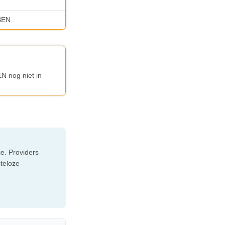
 BEN
EN nog niet in
e. Providers
steloze