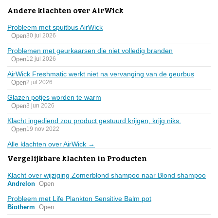
Andere klachten over AirWick
Probleem met spuitbus AirWick
Open
30 jul 2026
Problemen met geurkaarsen die niet volledig branden
Open
12 jul 2026
AirWick Freshmatic werkt niet na vervanging van de geurbus
Open
2 jul 2026
Glazen potjes worden te warm
Open
3 jun 2026
Klacht ingediend zou product gestuurd krijgen, krijg niks.
Open
19 nov 2022
Alle klachten over AirWick →
Vergelijkbare klachten in Producten
Klacht over wijziging Zomerblond shampoo naar Blond shampoo
Andrelon
Open
Probleem met Life Plankton Sensitive Balm pot
Biotherm
Open