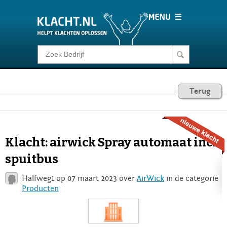
Klacht melden
Consumentenrecht
Terug
Barometer
Klacht: airwick Spray automaat incl
Voor Bedrijven
spuitbus
Halfweg1 op 07 maart 2023 over
AirWick
in de categorie
Login
Producten