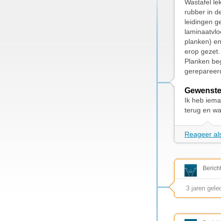
Wastafel lek
rubber in d
leidingen g
laminaatvlo
planken) en
erop gezet.
Planken beg
gerepareerd
Gewenste
Ik heb iema
terug en wa
Reageer als
Berich
3 jaren gele