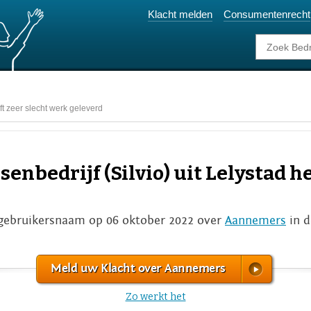
Klacht melden
Consumentenrecht
eft zeer slecht werk geleverd
senbedrijf (Silvio) uit Lelystad h
gebruikersnaam op 06 oktober 2022 over
Aannemers
in d
Meld uw Klacht over Aannemers
Zo werkt het