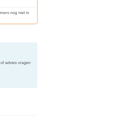
emers nog niet in
e
 of advies vragen