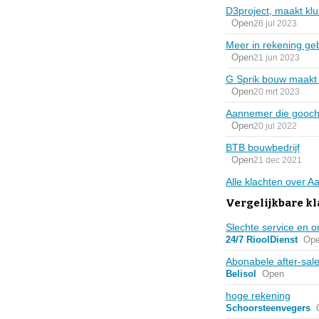
D3project, maakt klu
Open
26 jul 2023
Meer in rekening geb
Open
21 jun 2023
G Sprik bouw maakt k
Open
20 mrt 2023
Aannemer die goochel
Open
20 jul 2022
BTB bouwbedrijf
Open
21 dec 2021
Alle klachten over 
Vergelijkbare kl
Slechte service en o
24/7 RioolDienst
Op
Abonabele after-sale
Belisol
Open
hoge rekening
Schoorsteenvegers