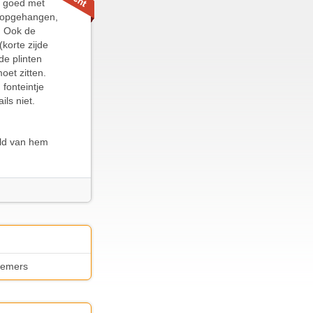
et goed met
ef opgehangen,
. Ook de
korte zijde
de plinten
et zitten.
fonteintje
ils niet.
eld van hem
nnemers