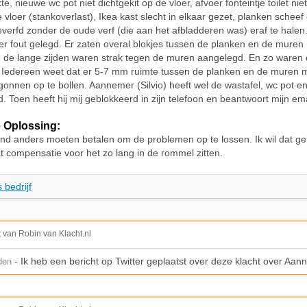
te, nieuwe wc pot niet dichtgekit op de vloer, afvoer fonteintje toilet ni
e vloer (stankoverlast), Ikea kast slecht in elkaar gezet, planken sche
everfd zonder de oude verf (die aan het afbladderen was) eraf te halen
er fout gelegd. Er zaten overal blokjes tussen de planken en de muren (
 de lange zijden waren strak tegen de muren aangelegd. En zo waren 
 Iedereen weet dat er 5-7 mm ruimte tussen de planken en de muren mo
onnen op te bollen. Aannemer (Silvio) heeft wel de wastafel, wc pot en 
. Toen heeft hij mij geblokkeerd in zijn telefoon en beantwoort mijn ema
 Oplossing:
nd anders moeten betalen om de problemen op te lossen. Ik wil dat g
t compensatie voor het zo lang in de rommel zitten.
 bedrijf
t van Robin van Klacht.nl
- Ik heb een bericht op Twitter geplaatst over deze klacht over Aa
den