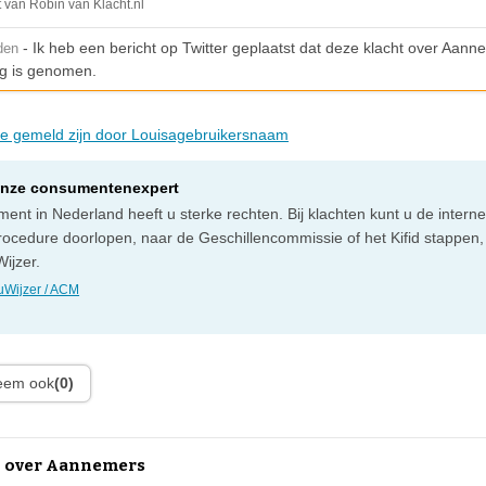
t van Robin van Klacht.nl
- Ik heb een bericht op Twitter geplaatst dat deze klacht over Aann
den
g is genomen.
die gemeld zijn door Louisagebruikersnaam
onze consumentenexpert
ent in Nederland heeft u sterke rechten. Bij klachten kunt u de intern
rocedure doorlopen, naar de Geschillencommissie of het Kifid stappen,
ijzer.
Wijzer / ACM
leem ook
(0)
n over Aannemers