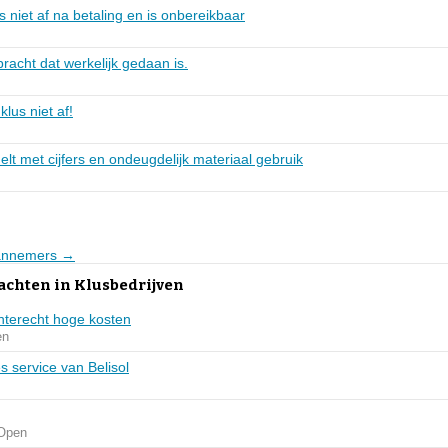
s niet af na betaling en is onbereikbaar
racht dat werkelijk gedaan is.
lus niet af!
t met cijfers en ondeugdelijk materiaal gebruik
Aannemers →
achten in Klusbedrijven
nterecht hoge kosten
en
s service van Belisol
Open