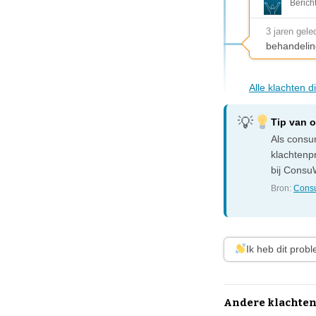
Berich
3 jaren gele
behandelin
Alle klachten 
Tip van 
Als consum
klachtenp
bij ConsuW
Bron:
Consu
Ik heb dit prob
Andere klachte