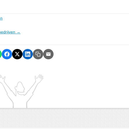
en
sbedrijven →