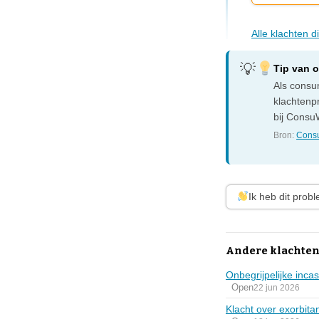
Alle klachten
Tip van 
Als consum
klachtenp
bij ConsuW
Bron:
Consu
Ik heb dit prob
Andere klachten
Onbegrijpelijke inca
Open
22 jun 2026
Klacht over exorbit