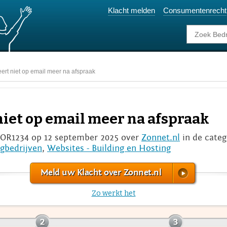
Klacht melden
Consumentenrecht
ert niet op email meer na afspraak
niet op email meer na afspraak
R1234 op 12 september 2025 over
Zonnet.nl
in de cate
gbedrijven
,
Websites - Building en Hosting
Meld uw Klacht over Zonnet.nl
Zo werkt het