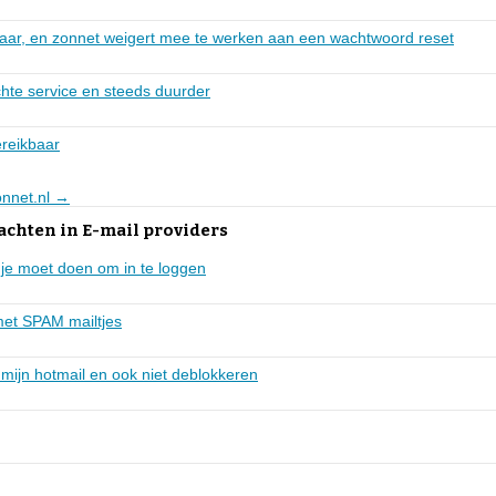
baar, en zonnet weigert mee te werken aan een wachtwoord reset
chte service en steeds duurder
ereikbaar
onnet.nl →
achten in E-mail providers
e je moet doen om in te loggen
met SPAM mailtjes
 mijn hotmail en ook niet deblokkeren