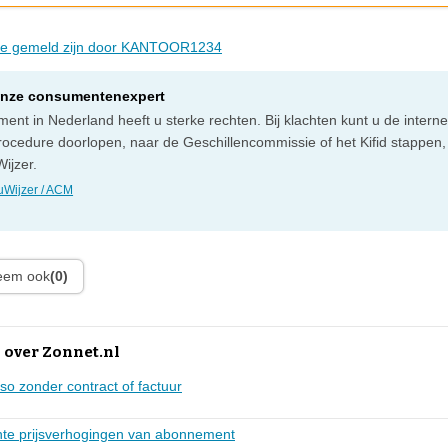
 die gemeld zijn door KANTOOR1234
onze consumentenexpert
ent in Nederland heeft u sterke rechten. Bij klachten kunt u de intern
rocedure doorlopen, naar de Geschillencommissie of het Kifid stappen,
ijzer.
Wijzer / ACM
leem ook
(0)
 over Zonnet.nl
sso zonder contract of factuur
ante prijsverhogingen van abonnement