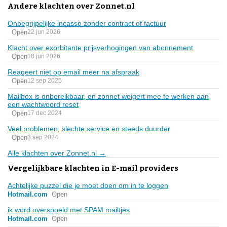
Andere klachten over Zonnet.nl
Onbegrijpelijke incasso zonder contract of factuur
Open
22 jun 2026
Klacht over exorbitante prijsverhogingen van abonnement
Open
18 jun 2026
Reageert niet op email meer na afspraak
Open
12 sep 2025
Mailbox is onbereikbaar, en zonnet weigert mee te werken aan
een wachtwoord reset
Open
17 dec 2024
Veel problemen, slechte service en steeds duurder
Open
3 sep 2024
Alle klachten over Zonnet.nl →
Vergelijkbare klachten in E-mail providers
Achtelijke puzzel die je moet doen om in te loggen
Hotmail.com
Open
ik word overspoeld met SPAM mailtjes
Hotmail.com
Open