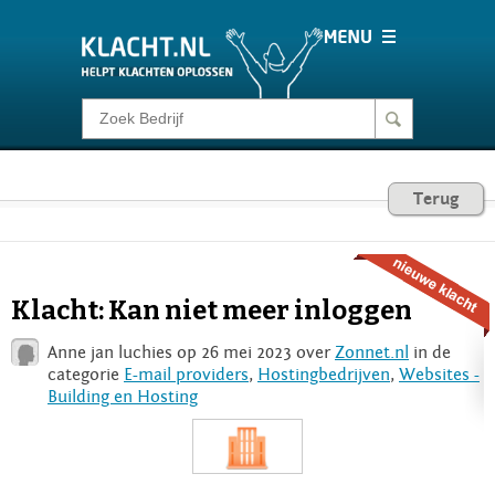
Klacht melden
Consumentenrecht
Terug
Barometer
Klacht: Kan niet meer inloggen
Voor Bedrijven
Anne jan luchies op 26 mei 2023 over
Zonnet.nl
in de
categorie
E-mail providers
,
Hostingbedrijven
,
Websites -
Building en Hosting
Login