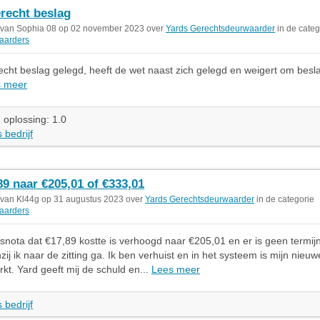
recht beslag
 van Sophia 08 op 02 november 2023 over
Yards Gerechtsdeurwaarder
in de categ
aarders
echt beslag gelegd, heeft de wet naast zich gelegd en weigert om besl
s meer
 oplossing: 1.0
 bedrijf
89 naar €205,01 of €333,01
 van Kl44g op 31 augustus 2023 over
Yards Gerechtsdeurwaarder
in de categorie
aarders
snota dat €17,89 kostte is verhoogd naar €205,01 en er is geen termij
zij ik naar de zitting ga. Ik ben verhuist en in het systeem is mijn nieuw
kt. Yard geeft mij de schuld en...
Lees meer
 bedrijf