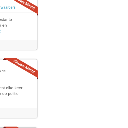
rwaarders
estante
n en
r
n de
est elke keer
 de politie