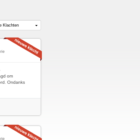
le Klachten
rie
s
aagd om
oord. Ondanks
rie