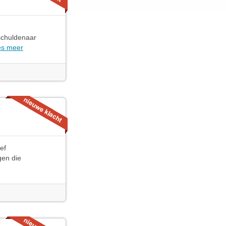
 schuldenaar
es meer
ef
gen die