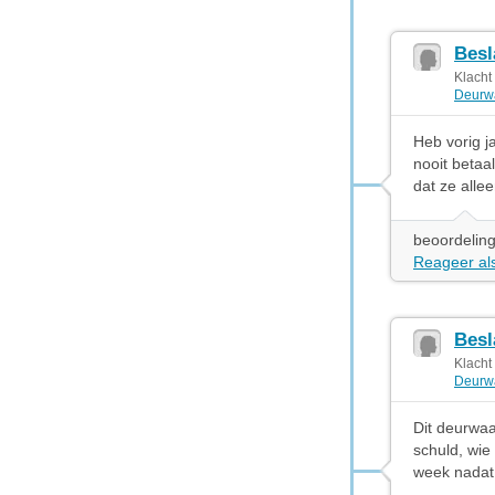
Besl
Klacht
Deurw
Heb vorig j
nooit betaa
dat ze alle
beoordeling
Reageer als
Besl
Klacht
Deurw
Dit deurwaa
schuld, wie 
week nadat 