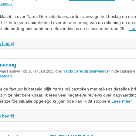
aarders
 klacht in over Yards Gerechtsdeurwaarder vanwege het beslag op mijn
d. Ik heb geen duidelijkheid over de oorsprong van de rekening en de
ginele bedrag niet aantonen. Bovendien is de schuld meer dan 25...
Le
 bedrijf
maning
 van Hanny67 op 10 januari 2025 over
Yards Gerechtsdeurwaarder
in de categorie
aarders
 de factuur is betaald blijft Yards mij bestoken met telkens dezelfde bri
 zijn ze niet bereikbaar. Ik lees veel negatieve reviews over dagvaardin
enzelfde situatie opgelegd krijgen hoe kan ik dit stoppen!
Lees meer
 bedrijf