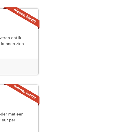
e
weren dat ik
ze kunnen zien
eder met een
0 eur per