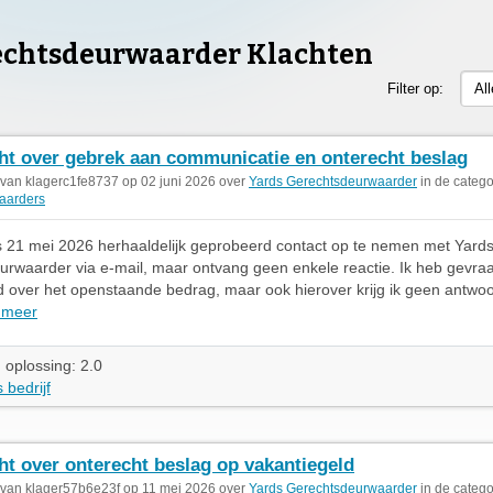
echtsdeurwaarder Klachten
Filter op:
Al
ht over gebrek aan communicatie en onterecht beslag
 van klagerc1fe8737 op 02 juni 2026 over
Yards Gerechtsdeurwaarder
in de catego
aarders
s 21 mei 2026 herhaaldelijk geprobeerd contact op te nemen met Yard
rwaarder via e-mail, maar ontvang geen enkele reactie. Ik heb gevr
id over het openstaande bedrag, maar ook hierover krijg ik geen antw
 meer
 oplossing: 2.0
 bedrijf
ht over onterecht beslag op vakantiegeld
 van klager57b6e23f op 11 mei 2026 over
Yards Gerechtsdeurwaarder
in de catego