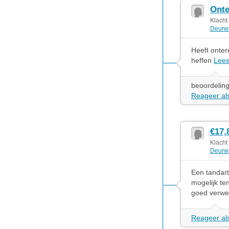
Onte
Klacht
Deurw
Heeft onter
heffen
Lee
beoordeling
Reageer als
€17,
Klacht
Deurw
Een tandart
mogelijk ten
goed verwer
Reageer als