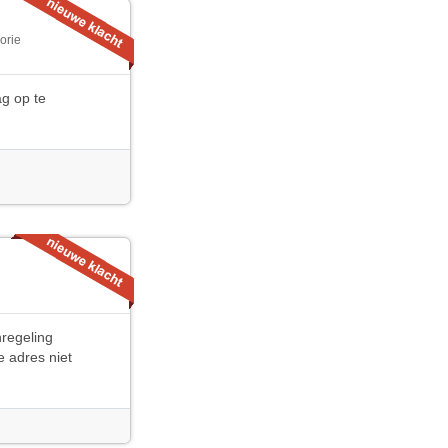
orie
ag op te
nregeling
e adres niet