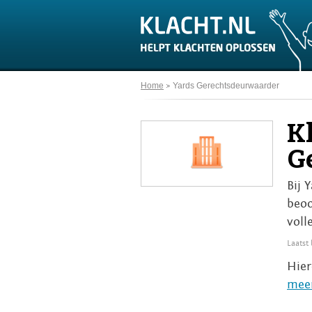
Home
Yards Gerechtsdeurwaarder
K
G
Bij 
beoo
voll
Laatst
Hier
meer