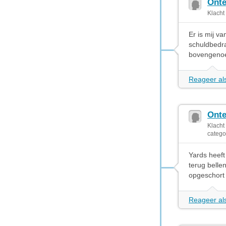
Onte
Klacht
Er is mij v
schuldbedra
bovengenoem
Reageer als
Onte
Klach
catego
Yards heeft
terug belle
opgeschort 
Reageer als