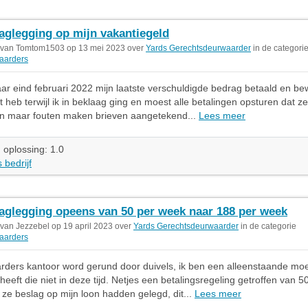
aglegging op mijn vakantiegeld
 van Tomtom1503 op 13 mei 2023 over
Yards Gerechtsdeurwaarder
in de categori
aarders
aar eind februari 2022 mijn laatste verschuldigde bedrag betaald en be
lt heb terwijl ik in beklaag ging en moest alle betalingen opsturen dat 
en maar fouten maken brieven aangetekend...
Lees meer
 oplossing: 1.0
 bedrijf
aglegging opeens van 50 per week naar 188 per week
 van Jezzebel op 19 april 2023 over
Yards Gerechtsdeurwaarder
in de categorie
aarders
rders kantoor word gerund door duivels, ik ben een alleenstaande mo
heeft die niet in deze tijd. Netjes een betalingsregeling getroffen van 5
ze beslag op mijn loon hadden gelegd, dit...
Lees meer