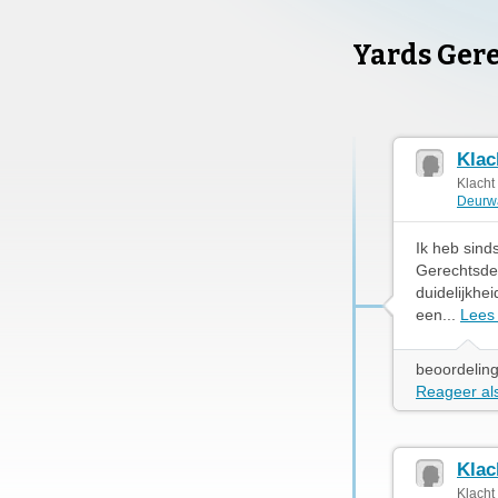
Yards Ger
Klac
Klacht
Deurw
Ik heb sind
Gerechtsdeu
duidelijkhe
een...
Lees
beoordeling
Reageer als
Klac
Klacht