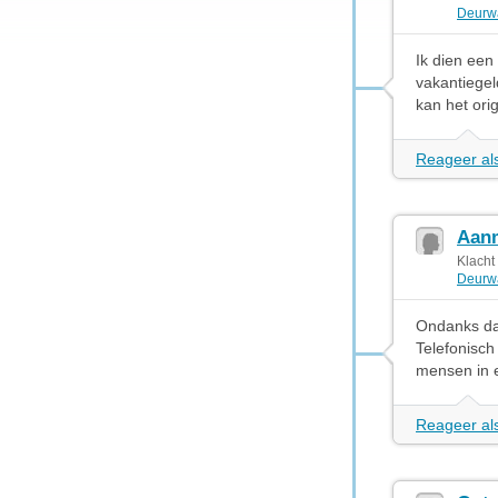
Deurw
Ik dien een
vakantiegel
kan het ori
Reageer als
Aan
Klacht
Deurw
Ondanks dat
Telefonisch
mensen in e
Reageer als