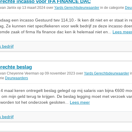
rechte incasso voor IFA FINANCE DAC
 van Jariiix op 13 maart 2024 over
Yards Gerechtsdeurwaarder
in de categorie
Deu
andaag een incasso Gestuurd twv 114,10.- Ik ken dit niet en er staat in r
g, Ze kunnen niet specifiekeren voor welk bedrijf ze deze incasso doe
de zaak of firma Ifa finance dac ken ik helemaal niet en...
Lees mee
 bedrijf
rechte beslag
t van Cheyenne Veerman op 09 november 2023 over
Yards Gerechtsdeurwaarder
i
rie
Deurwaarders
 4 maal keren ontregelt beslag gelegd op mij salaris van bijna €600 mo
n om mijn geld terug te krijgen. De beslag legging moet met verzoek van
worden tot het onderzoek gesloten...
Lees meer
 bedrijf