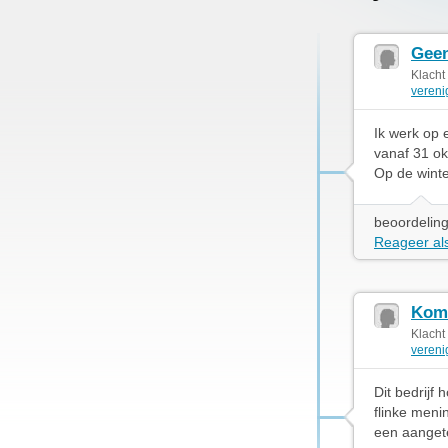
Geen
Klacht
vereni
Ik werk op 
vanaf 31 okt
Op de winter
beoordeling
Reageer als
Kome
Klacht
vereni
Dit bedrijf 
flinke meni
een aangete