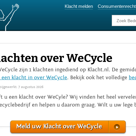
Klacht melden
Consumentenrecht
lachten over WeCycle
WeCycle zijn 1 klachten ingediend op Klacht.nl. De gemidd
 een klacht in over WeCycle
. Bekijk ook het volledige
be
 bijgewerkt: 7 augustus 2026
t u een klacht over WeCyle? Wij vinden het heel vervele
recyclebedrijf en helpen u daarom graag. Wilt u uw lege b
Meld uw Klacht over WeCycle