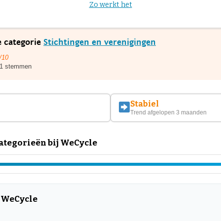
Zo werkt het
e categorie
Stichtingen en verenigingen
/10
1 stemmen
Stabiel
Trend afgelopen 3 maanden
tegorieën bij WeCycle
r WeCycle