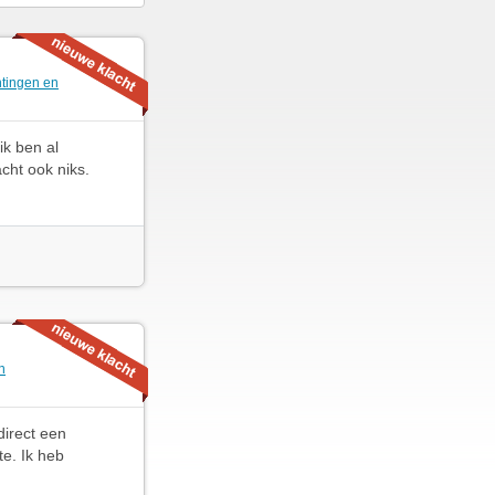
htingen en
ik ben al
acht ook niks.
n
direct een
te. Ik heb