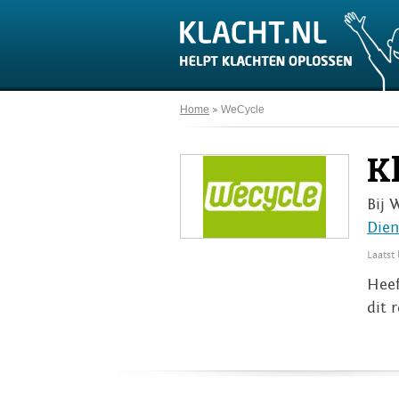
Home
WeCycle
K
Bij 
Dien
Laatst
Heef
dit 