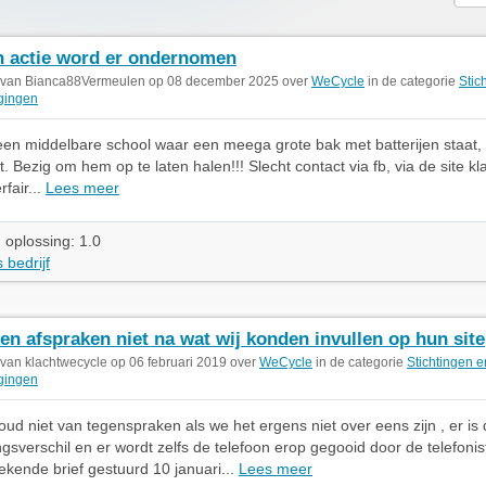
 actie word er ondernomen
 van Bianca88Vermeulen op 08 december 2025 over
WeCycle
in de categorie
Stic
gingen
een middelbare school waar een meega grote bak met batterijen staat, 
. Bezig om hem op te laten halen!!! Slecht contact via fb, via de site kl
fair...
Lees meer
 oplossing: 1.0
 bedrijf
n afspraken niet na wat wij konden invullen op hun site
 van klachtwecycle op 06 februari 2019 over
WeCycle
in de categorie
Stichtingen e
gingen
houd niet van tegenspraken als we het ergens niet over eens zijn , er is 
ngsverschil en er wordt zelfs de telefoon erop gegooid door de telefonis
kende brief gestuurd 10 januari...
Lees meer