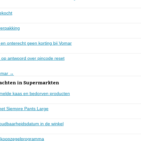
gekocht
verpakking
en onterecht geen korting bij Vomar
d op antwoord over pincode reset
Vomar →
lachten in Supermarkten
mmelde kaas en bedorven producten
met Siempre Pants Large
oudbaarheidsdatum in de winkel
ng koopzegelprogramma