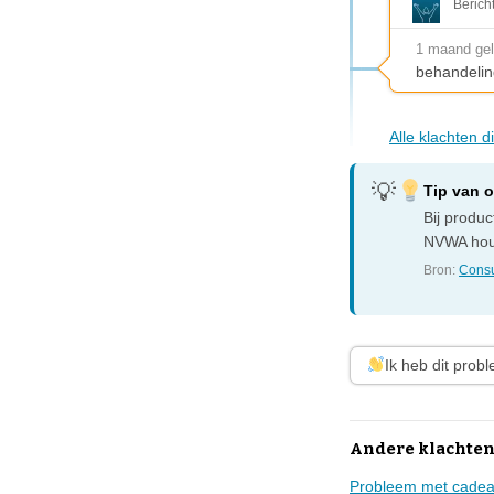
Berich
1 maand ge
behandelin
Alle klachten 
Tip van 
Bij produ
NVWA houd
Bron:
Consu
Ik heb dit prob
Andere klachten
Probleem met cadeau