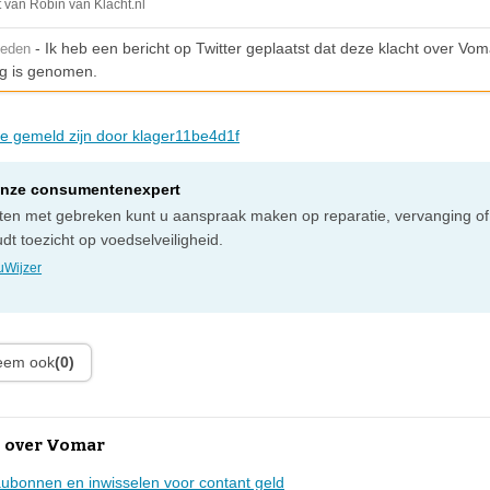
t van Robin van Klacht.nl
- Ik heb een bericht op Twitter geplaatst dat deze klacht over Vom
leden
g is genomen.
die gemeld zijn door klager11be4d1f
onze consumentenexpert
cten met gebreken kunt u aanspraak maken op reparatie, vervanging of
t toezicht op voedselveiligheid.
Wijzer
leem ook
(0)
 over Vomar
bonnen en inwisselen voor contant geld