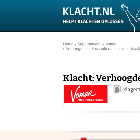
Home
Supermarkten
Vomar
Verhoogde studieschuld na fout bij contract
Klacht: Verhoogde
klager