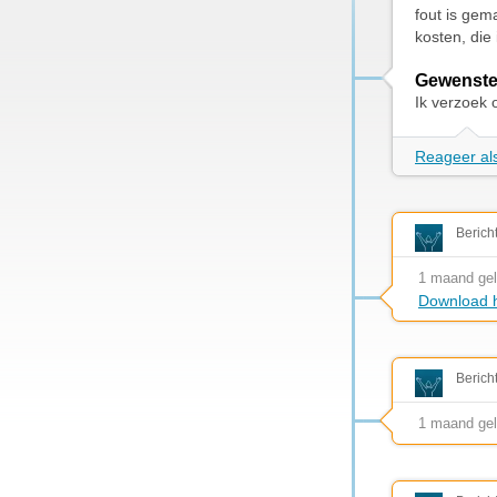
fout is gem
kosten, die 
Gewenste
Ik verzoek 
Reageer als
Berich
1 maand ge
Download h
Berich
1 maand ge