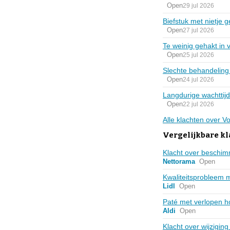
Open
29 jul 2026
Biefstuk met nietje 
Open
27 jul 2026
Te weinig gehakt in 
Open
25 jul 2026
Slechte behandeling 
Open
24 jul 2026
Langdurige wachttij
Open
22 jul 2026
Alle klachten over 
Vergelijkbare k
Klacht over beschi
Nettorama
Open
Kwaliteitsprobleem 
Lidl
Open
Paté met verlopen h
Aldi
Open
Klacht over wijzigi