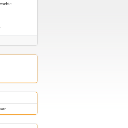
rwachte
.
omar