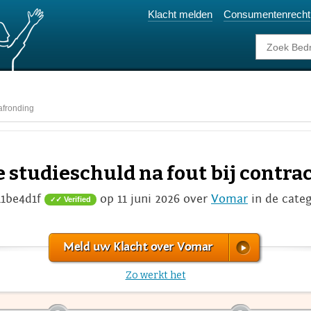
Klacht melden
Consumentenrecht
afronding
 studieschuld na fout bij contra
11be4d1f
op 11 juni 2026 over
Vomar
in de cate
✓ Verified
Meld uw Klacht over Vomar
Zo werkt het