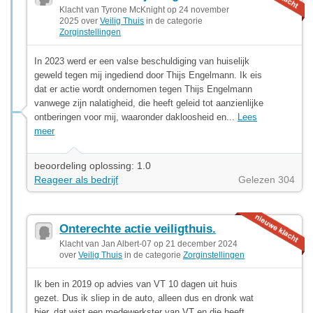
Klacht van Tyrone McKnight op 24 november
2025 over
Veilig Thuis
in de categorie
Zorginstellingen
In 2023 werd er een valse beschuldiging van huiselijk
geweld tegen mij ingediend door Thijs Engelmann. Ik eis
dat er actie wordt ondernomen tegen Thijs Engelmann
vanwege zijn nalatigheid, die heeft geleid tot aanzienlijke
ontberingen voor mij, waaronder dakloosheid en...
Lees
meer
beoordeling oplossing: 1.0
Reageer als bedrijf
Gelezen 304
Onterechte actie veiligthuis.
Klacht van Jan Albert-07 op 21 december 2024
over
Veilig Thuis
in de categorie
Zorginstellingen
Ik ben in 2019 op advies van VT 10 dagen uit huis
gezet. Dus ik sliep in de auto, alleen dus en dronk wat
bier, dat wist een medewerkster van VT en die heeft