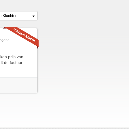
le Klachten
egorie
ken prijs van
dt de factuur