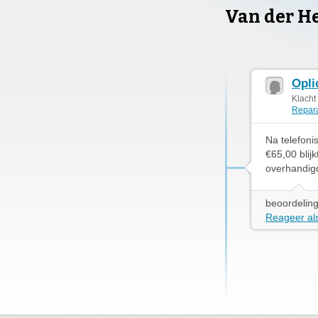
Van der H
Opli
Klacht
Repara
Na telefoni
€65,00 blij
overhandigd
beoordeling
Reageer als