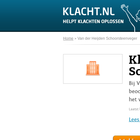
Home
Van der Heijden Schoorsteenveger
K
S
Bij 
beoo
het 
Laatst
Lees