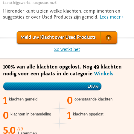
Laatst bijgewerkt: 9 augustus 2026
Hieronder kunt u zien welke klachten, complimenten en
suggesties er over Used Products zijn gemeld.
Lees meer >
Meld uw Klacht over Used Products
Zo werkt het
100% van alle klachten opgelost. Nog 49 klachten
nodig voor een plaats in de categorie
Winkels
100%
1
0
klachten gemeld
openstaande klachten
0
1
klachten in behandeling
klachten opgelost
5.0
/10
1 stemmen