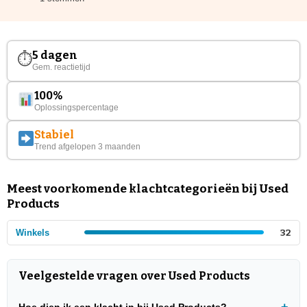
5 dagen
⏱
Gem. reactietijd
100%
Oplossingspercentage
Stabiel
Trend afgelopen 3 maanden
Meest voorkomende klachtcategorieën bij Used
Products
Winkels
32
Veelgestelde vragen over Used Products
Hoe dien ik een klacht in bij Used Products?