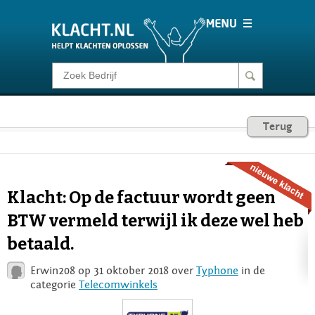
Klacht melden
Consumentenrecht
Terug
Barometer
Klacht: Op de factuur wordt geen
Voor Bedrijven
BTW vermeld terwijl ik deze wel heb
betaald.
Login
Erwin208 op 31 oktober 2018 over
Typhone
in de
categorie
Telecomwinkels