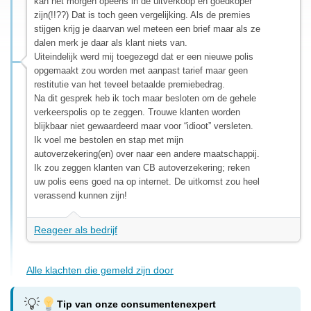
kan het morgen opeens in de uitverkoop en goedkoper
zijn(!!??) Dat is toch geen vergelijking. Als de premies
stijgen krijg je daarvan wel meteen een brief maar als ze
dalen merk je daar als klant niets van.
Uiteindelijk werd mij toegezegd dat er een nieuwe polis
opgemaakt zou worden met aanpast tarief maar geen
restitutie van het teveel betaalde premiebedrag.
Na dit gesprek heb ik toch maar besloten om de gehele
verkeerspolis op te zeggen. Trouwe klanten worden
blijkbaar niet gewaardeerd maar voor “idioot” versleten.
Ik voel me bestolen en stap met mijn
autoverzekering(en) over naar een andere maatschappij.
Ik zou zeggen klanten van CB autoverzekering; reken
uw polis eens goed na op internet. De uitkomst zou heel
verassend kunnen zijn!
Reageer als bedrijf
Alle klachten die gemeld zijn door
Tip van onze consumentenexpert