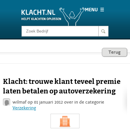
Klacht melden
Consumentenrecht
Terug
Barometer
Klacht: trouwe klant teveel premie
Voor Bedrijven
laten betalen op autoverzekering
wilmaf op 01 januari 2012 over
in de categorie
Login
Verzekering