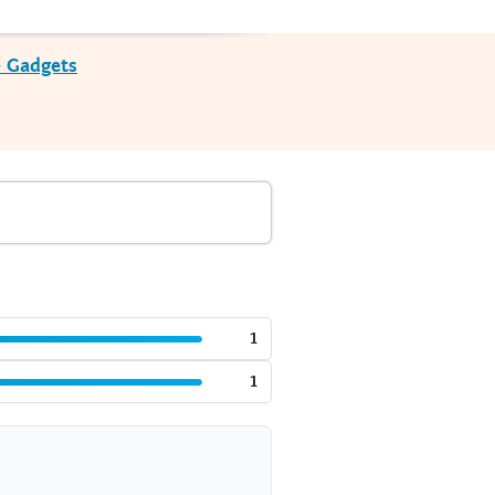
- Gadgets
1
1