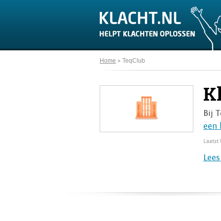
Home
TeqClub
K
Bij 
een 
Laatst
Lees