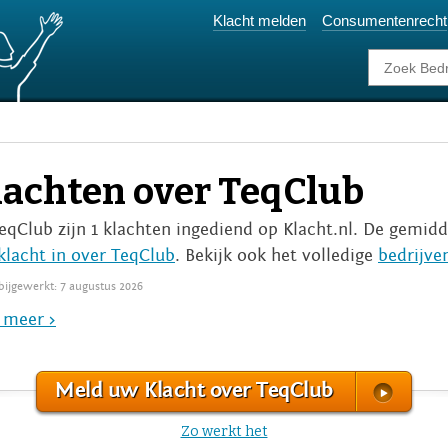
Klacht melden
Consumentenrecht
lachten over TeqClub
TeqClub zijn 1 klachten ingediend op Klacht.nl. De gemidd
klacht in over TeqClub
. Bekijk ook het volledige
bedrijve
 bijgewerkt: 7 augustus 2026
 meer >
Meld uw Klacht over TeqClub
Zo werkt het