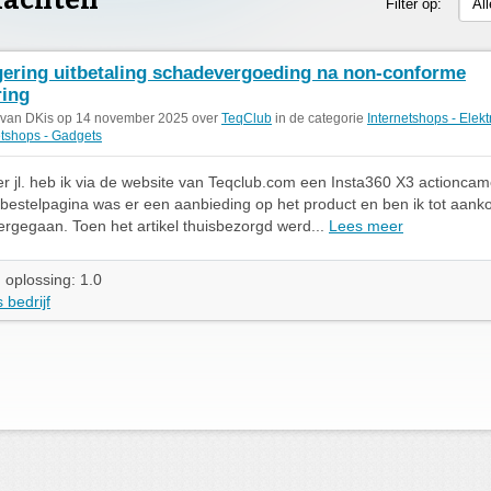
lachten
Filter op:
Al
ering uitbetaling schadevergoeding na non-conforme
ring
 van DKis op 14 november 2025 over
TeqClub
in de categorie
Internetshops - Elekt
etshops - Gadgets
r jl. heb ik via de website van Teqclub.com een Insta360 X3 actioncam
bestelpagina was er een aanbieding op het product en ben ik tot aank
ergegaan. Toen het artikel thuisbezorgd werd...
Lees meer
 oplossing: 1.0
 bedrijf