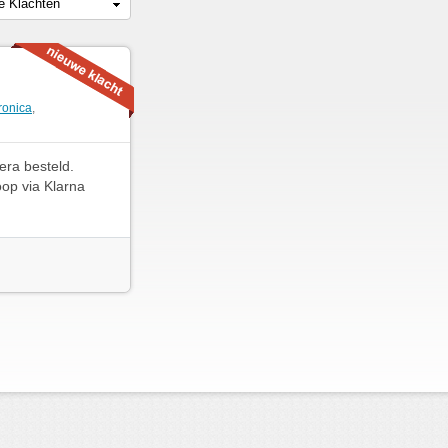
le Klachten
ronica
,
era besteld.
oop via Klarna