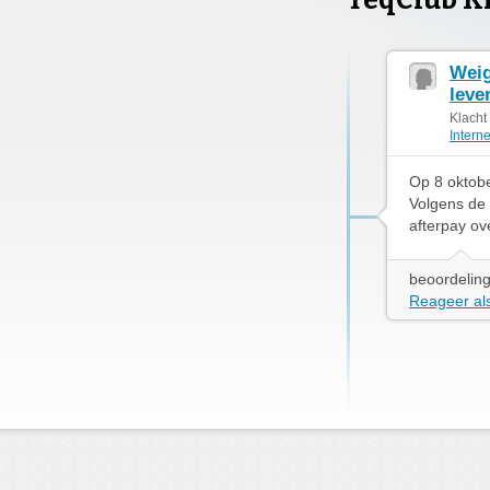
TeqClub K
Weig
leve
Klacht
Intern
Op 8 oktobe
Volgens de 
afterpay ov
beoordeling
Reageer als