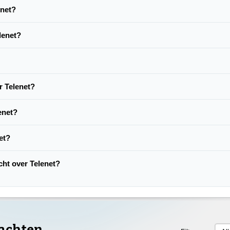
enet?
lenet?
r Telenet?
enet?
et?
acht over Telenet?