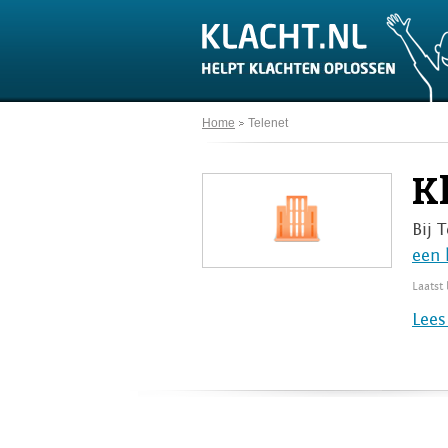
Home
Telenet
K
Bij 
een 
Laatst
Lees