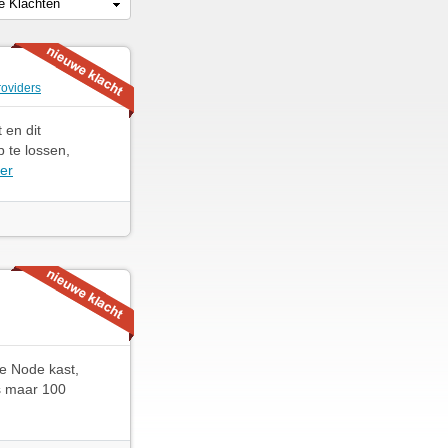
le Klachten
roviders
 en dit
 te lossen,
er
de Node kast,
s maar 100