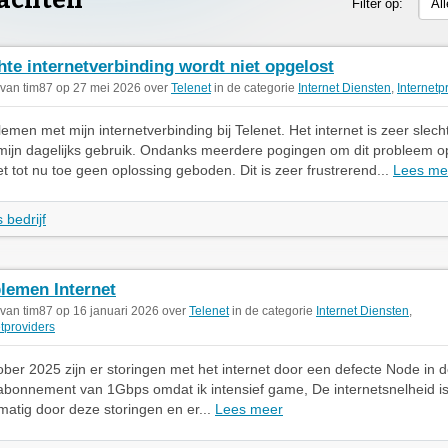
lachten
Filter op:
Al
hte internetverbinding wordt niet opgelost
 van tim87 op 27 mei 2026 over
Telenet
in de categorie
Internet Diensten
,
Internetp
emen met mijn internetverbinding bij Telenet. Het internet is zeer slecht
mijn dagelijks gebruik. Ondanks meerdere pogingen om dit probleem op
et tot nu toe geen oplossing geboden. Dit is zeer frustrerend...
Lees me
 bedrijf
lemen Internet
 van tim87 op 16 januari 2026 over
Telenet
in de categorie
Internet Diensten
,
etproviders
ober 2025 zijn er storingen met het internet door een defecte Node in 
abonnement van 1Gbps omdat ik intensief game, De internetsnelheid i
atig door deze storingen en er...
Lees meer