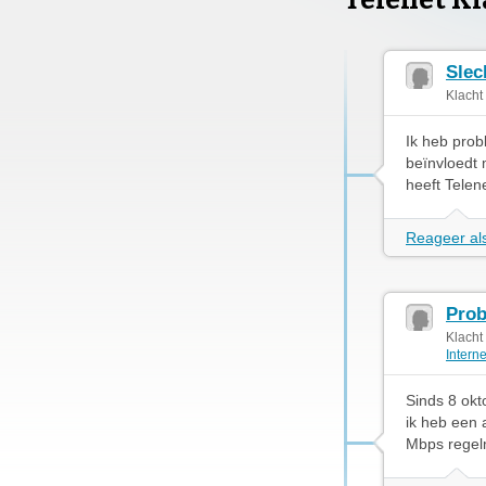
Telenet K
Slec
Klacht
Ik heb probl
beïnvloedt 
heeft Telen
Reageer als
Prob
Klacht
Intern
Sinds 8 okt
ik heb een 
Mbps regelm