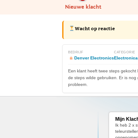
Nieuwe klacht
Wacht op reactie
BEDRIJF
CATEGORIE
Denver Electronics
Electronic
Een klant heeft twee steps gekocht b
de steps wilde gebruiken. Er is no
probleem.
Mijn Klac
Ik heb 2 x 
teleurstell
opgenomen m