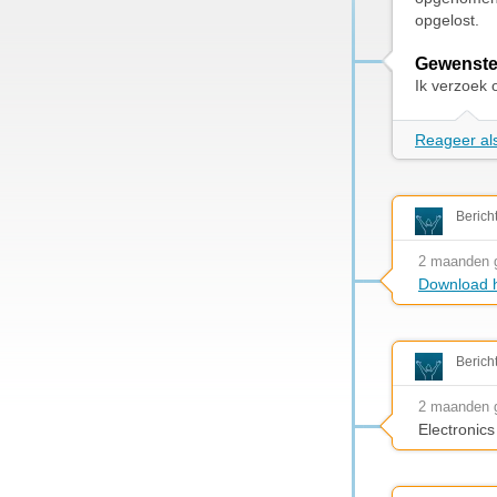
opgelost.
Gewenste
Ik verzoek 
Reageer als
Berich
2 maanden 
Download h
Berich
2 maanden 
Electronics