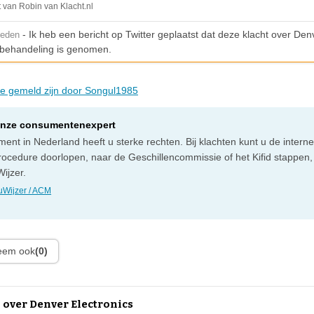
t van Robin van Klacht.nl
- Ik heb een bericht op Twitter geplaatst dat deze klacht over Den
leden
n behandeling is genomen.
die gemeld zijn door Songul1985
onze consumentenexpert
ent in Nederland heeft u sterke rechten. Bij klachten kunt u de intern
rocedure doorlopen, naar de Geschillencommissie of het Kifid stappen,
ijzer.
Wijzer / ACM
leem ook
(0)
 over Denver Electronics