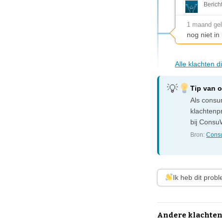
Berich
1 maand ge
nog niet i
Alle klachten 
Tip van 
Als consum
klachtenp
bij ConsuW
Bron:
Consu
Ik heb dit prob
Andere klachten