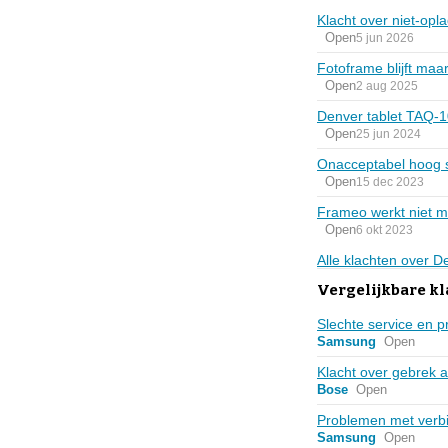
Klacht over niet-opl
Open
5 jun 2026
Fotoframe blijft maa
Open
2 aug 2025
Denver tablet TAQ-1
Open
25 jun 2024
Onacceptabel hoog 
Open
15 dec 2023
Frameo werkt niet 
Open
6 okt 2023
Alle klachten over D
Vergelijkbare kl
Slechte service en 
Samsung
Open
Klacht over gebrek 
Bose
Open
Problemen met verbi
Samsung
Open