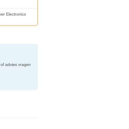
ver Electronics
e
 of advies vragen