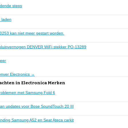
adende steps
r laden
0253 kan niet meer gestart worden.
sluipvermogen DENVER WiFi stekker PO-13289
meer
enver Electronics →
achten in Electronica Merken
problemen met Samsung Fold 6
aan updates voor Bose SoundTouch 20 III
nding Samsung A52 en Seat Ateca carkit