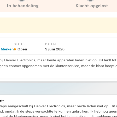
In behandeling
Klacht opgelost
STATUS
DATUM
a Merken
Open
5 juni 2026
ij Denver Electronics, maar beide apparaten laden niet op. Dit leidt tot 
g geen contact opgenomen met de klantenservice, maar de klant hoopt o
ht:
steps aangeschaft bij Denver Electronics, maar beide laden niet op. Dit 
end, omdat ik de steps verwachtte te kunnen gebruiken. Ik heb nog geen
et de klantenservice, maar ik vind het belangrijk dat dit probleem sn