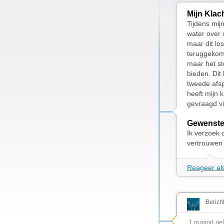
Mijn Klac
Tijdens mij
water over 
maar dit lo
teruggekome
maar het st
bieden. Dit
tweede afsp
heeft mijn 
gevraagd vi
Gewenste
Ik verzoek 
vertrouwen 
Reageer als
Berich
1 maand ge