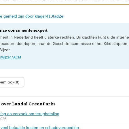
die gemeld zijn door klager413fad2e
onze consumentenexpert
ent in Nederland heeft u sterke rechten. Bij klachten kunt u de intern
rocedure doorlopen, naar de Geschillencommissie of het Kifid stappen,
ijzer.
Wijzer / ACM
leem ook
(0)
 over Landal GreenParks
ring en verzoek om terugbetaling
2026
e veel betaalde kosten en schadevergoeding