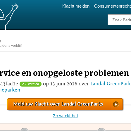
Klacht melden
Consumentenrecht
s
jdens verblijf
ervice en onopgeloste problemen t
413fad2e
op 13 juni 2026 over
Landal GreenPark
✓ Verified
ieparken
Meld uw Klacht over Landal GreenParks
Zo werkt het