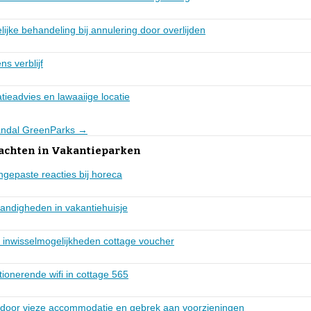
ijke behandeling bij annulering door overlijden
ns verblijf
ieadvies en lawaaiige locatie
Landal GreenParks →
lachten in Vakantieparken
ngepaste reacties bij horeca
ndigheden in vakantiehuisje
e inwisselmogelijkheden cottage voucher
tionerende wifi in cottage 565
 door vieze accommodatie en gebrek aan voorzieningen