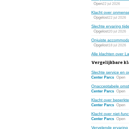
Open
22 jul 2026
Klacht over onmensel
Opgelost
22 jul 2026
Slechte ervaring tijde
Opgelost
20 jul 2026
Onjuiste accommodat
Opgelost
18 jul 2026
Alle klachten over 
Vergelijkbare k
Slechte service en o
Center Parcs
Open
Onacceptabele omsta
Center Parcs
Open
Klacht over beperkt
Center Parcs
Open
Klacht over niet-func
Center Parcs
Open
Vervelende ervaring