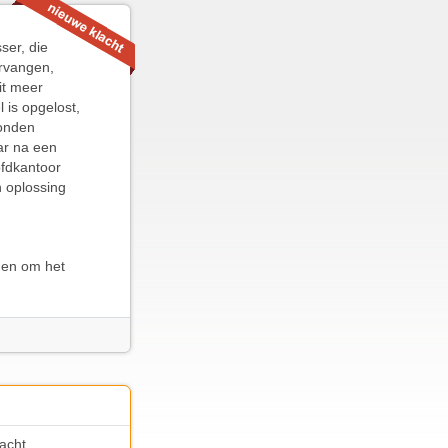
ser, die
ervangen,
it meer
 is opgelost,
konden
ar na een
ofdkantoor
n oplossing
 en om het
acht.