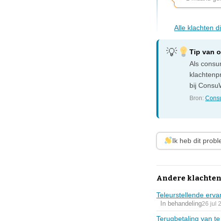
Alle klachten 
Tip van 
Als consum
klachtenp
bij ConsuW
Bron:
Consu
Ik heb dit prob
Andere klachten
Teleurstellende erva
In behandeling
26 jul 
Terugbetaling van t