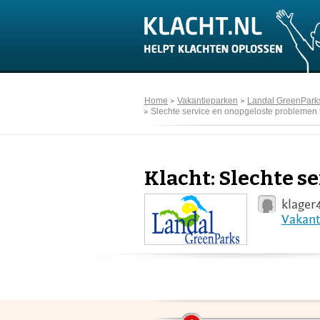
Home
Vakantieparken
Landal GreenPark
Slechte service en onopgeloste problemen ti
Klacht: Slechte s
klager
Vakant