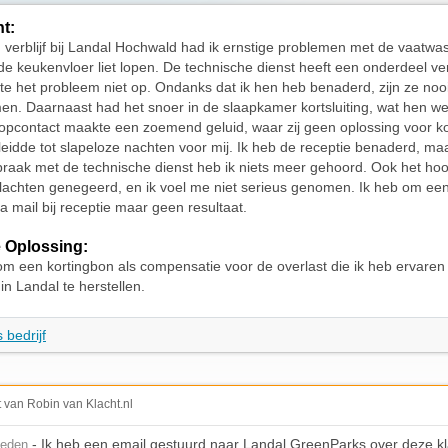
ht:
n verblijf bij Landal Hochwald had ik ernstige problemen met de vaatwas
de keukenvloer liet lopen. De technische dienst heeft een onderdeel v
ste het probleem niet op. Ondanks dat ik hen heb benaderd, zijn ze noo
n. Daarnaast had het snoer in de slaapkamer kortsluiting, wat hen wel
opcontact maakte een zoemend geluid, waar zij geen oplossing voor 
 leidde tot slapeloze nachten voor mij. Ik heb de receptie benaderd, ma
raak met de technische dienst heb ik niets meer gehoord. Ook het ho
klachten genegeerd, en ik voel me niet serieus genomen. Ik heb om ee
a mail bij receptie maar geen resultaat.
 Oplossing:
om een kortingbon als compensatie voor de overlast die ik heb ervaren
in Landal te herstellen.
 bedrijf
t van Robin van Klacht.nl
- Ik heb een email gestuurd naar Landal GreenParks over deze kl
leden