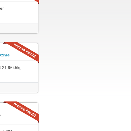
er
zines
t 21 9645kg
e