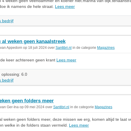
 al 4 weken geen veendammer en koerier niet.marina van dijk.terlaanstr
doe ik namens de hele straat.
Lees meer
 bedrijf
g al weken geen kanaalstreek
 van Appedorn op 18 juli 2024 over
Santibri.nl
in de categorie
Magazines
rde keer achtereen geen krant
Lees meer
 oplossing: 6.0
 bedrijf
eken geen folders meer
 van Ger-Ina op 09 mei 2024 over
Santibri.nl
in de categorie
Magazines
al weken geen folders meer, deze missen we erg, komen altijd te laat v
n welke in de folders staan vermeld.
Lees meer