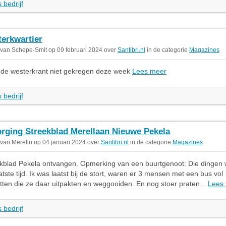
 bedrijf
erkwartier
 van Schepe-Smit op 09 februari 2024 over
Santibri.nl
in de categorie
Magazines
 de westerkrant niet gekregen deze week
Lees meer
 bedrijf
rging Streekblad Merellaan Nieuwe Pekela
 van Merelln op 04 januari 2024 over
Santibri.nl
in de categorie
Magazines
kblad Pekela ontvangen. Opmerking van een buurtgenoot: Die dingen
tste tijd. Ik was laatst bij de stort, waren er 3 mensen met een bus vol
tten die ze daar uitpakten en weggooiden. En nog stoer praten...
Lees
 bedrijf