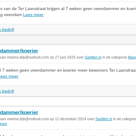
s van de Ter Laanstraat krijgen al 7 weken geen veendammer en koeri
kg veendam
Lees meer
 bedrijf
dammer/koerier
 van
marina.dijk@outlook.com
op 27 juni 2025 over
Santibri.nl
in de categorie
Maga
n al 7 weken geen veendammer en koerier meer bewoners Ter Laanstraa
Lees meer
 bedrijf
dammer/koerier
 van
marina.dijk@outlook.com
op 12 december 2024 over
Santibri.nl
in de categori
ines