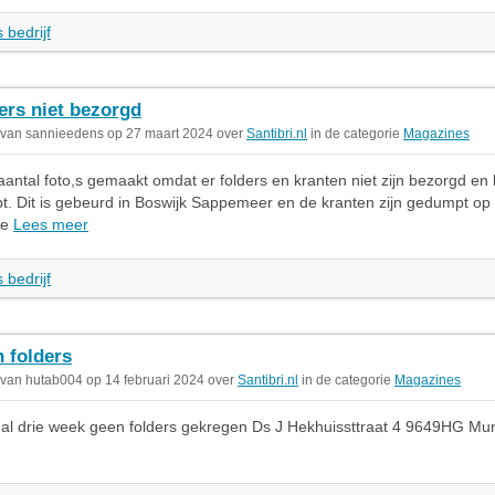
 bedrijf
ers niet bezorgd
 van sannieedens op 27 maart 2024 over
Santibri.nl
in de categorie
Magazines
aantal foto,s gemaakt omdat er folders en kranten niet zijn bezorgd en b
t. Dit is gebeurd in Boswijk Sappemeer en de kranten zijn gedumpt op
je
Lees meer
 bedrijf
 folders
 van hutab004 op 14 februari 2024 over
Santibri.nl
in de categorie
Magazines
 al drie week geen folders gekregen Ds J Hekhuissttraat 4 9649HG M