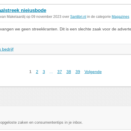
alstreek nieiusbode
 van Makelaardij op 09 november 2023 over
Santibri.nl
in de categorie
Magazines
ntvangen we geen streekkranten. Dit is een slechte zaak voor de advert
 bedrijf
1
2
3
...
37
38
39
Volgende
, opgeloste zaken en consumententips in je inbox.