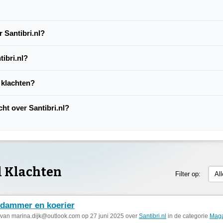
 Santibri.nl?
ibri.nl?
p klachten?
cht over Santibri.nl?
l Klachten
Filter op:
Al
dammer en koerier
 van
marina.dijk@outlook.com
op 27 juni 2025 over
Santibri.nl
in de categorie
Maga