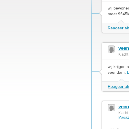
wij bewoner
meer.9645
Reageer als
veen
Klacht
wij krijge
veendam.
Reageer als
veen
Klacht
Magaz