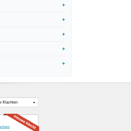
le Klachten
zines