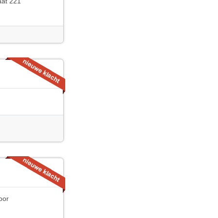
aat 221
oor