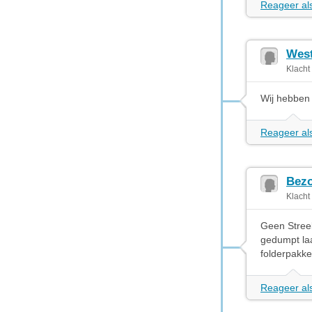
Reageer als
West
Klacht
Wij hebben
Reageer als
Bezo
Klacht
Geen Stree
gedumpt laa
folderpakke
Reageer als