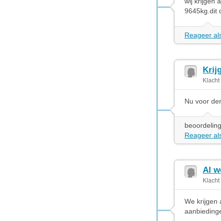
wij krijgen
9645kg.dit 
Reageer als
Krij
Klacht
Nu voor de
beoordeling
Reageer als
Al w
Klacht
We krijgen 
aanbiedinge