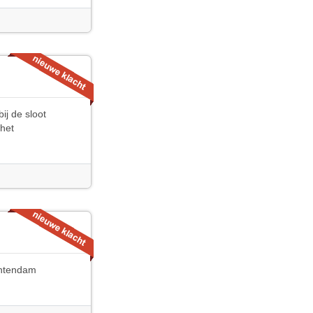
ij de sloot
 het
untendam