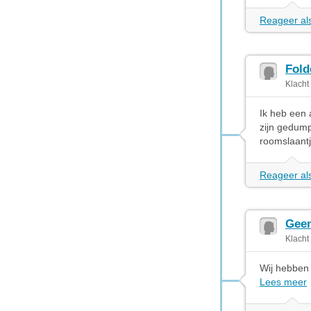
Reageer als
Fold
Klacht
Ik heb een 
zijn gedump
roomslaant
Reageer als
Geen
Klacht
Wij hebben
Lees meer