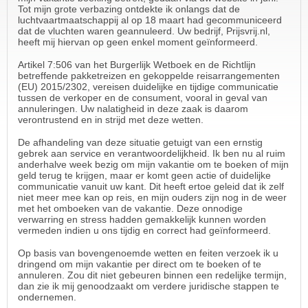
Tot mijn grote verbazing ontdekte ik onlangs dat de
luchtvaartmaatschappij al op 18 maart had gecommuniceerd
dat de vluchten waren geannuleerd. Uw bedrijf, Prijsvrij.nl,
heeft mij hiervan op geen enkel moment geïnformeerd.
Artikel 7:506 van het Burgerlijk Wetboek en de Richtlijn
betreffende pakketreizen en gekoppelde reisarrangementen
(EU) 2015/2302, vereisen duidelijke en tijdige communicatie
tussen de verkoper en de consument, vooral in geval van
annuleringen. Uw nalatigheid in deze zaak is daarom
verontrustend en in strijd met deze wetten.
De afhandeling van deze situatie getuigt van een ernstig
gebrek aan service en verantwoordelijkheid. Ik ben nu al ruim
anderhalve week bezig om mijn vakantie om te boeken of mijn
geld terug te krijgen, maar er komt geen actie of duidelijke
communicatie vanuit uw kant. Dit heeft ertoe geleid dat ik zelf
niet meer mee kan op reis, en mijn ouders zijn nog in de weer
met het omboeken van de vakantie. Deze onnodige
verwarring en stress hadden gemakkelijk kunnen worden
vermeden indien u ons tijdig en correct had geïnformeerd.
Op basis van bovengenoemde wetten en feiten verzoek ik u
dringend om mijn vakantie per direct om te boeken of te
annuleren. Zou dit niet gebeuren binnen een redelijke termijn,
dan zie ik mij genoodzaakt om verdere juridische stappen te
ondernemen.