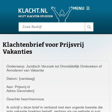
Klacht melden
Klachtenbrief voor Prijsvrij
Consumentenrecht
Vakanties
Barometer
Onderwerp: Juridisch Verzoek tot Onmiddellijk Omboeken of
Annuleren van Vakantie
Voor Bedrijven
Datum: [vandaag]
Aan: Prijsvrij.nl
Login
Adres Gevonden]
Geachte heer/mevrouw,
Ik schrijf u deze brief in verband met een urgente kwestie die
mijn vakantie boeking betreft, gedaan via uw website in juni.