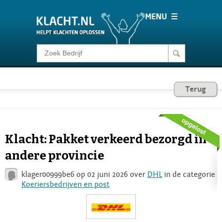
Klacht melden
Consumentenrecht
Terug
Barometer
Klacht: Pakket verkeerd bezorgd in
Voor Bedrijven
andere provincie
klager00999be6 op 02 juni 2026 over
DHL
in de categorie
Login
Koeriersbedrijven en post