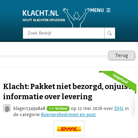
Klacht melden
Consumentenrecht
Terug
Barometer
Klacht: Pakket niet bezorgd, onjuiste
Voor Bedrijven
informatie over levering
klager1349a8a8
op 12 mei 2026 over
DHL
in
✓ Verified
Login
de categorie
Koeriersbedrijven en post