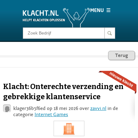
Klacht melden
Consumentenrecht
Terug
Barometer
Klacht: Onterechte verzending en
Voor Bedrijven
gebrekkige klantenservice
klager36b5f6ed op 18 mei 2026 over
zavvi.nl
in de
Login
categorie
Internet Games