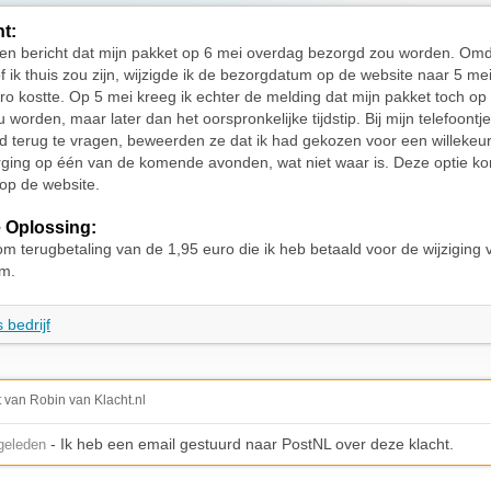
ht:
een bericht dat mijn pakket op 6 mei overdag bezorgd zou worden. Omda
of ik thuis zou zijn, wijzigde ik de bezorgdatum op de website naar 5 me
ro kostte. Op 5 mei kreeg ik echter de melding dat mijn pakket toch op
 worden, maar later dan het oorspronkelijke tijdstip. Bij mijn telefoont
d terug te vragen, beweerden ze dat ik had gekozen voor een willekeu
ging op één van de komende avonden, wat niet waar is. Deze optie ko
op de website.
 Oplossing:
om terugbetaling van de 1,95 euro die ik heb betaald voor de wijziging 
m.
 bedrijf
t van Robin van Klacht.nl
- Ik heb een email gestuurd naar PostNL over deze klacht.
geleden