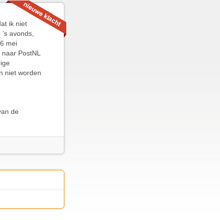
t ik niet
i ’s avonds,
 6 mei
je naar PostNL
rige
n niet worden
van de