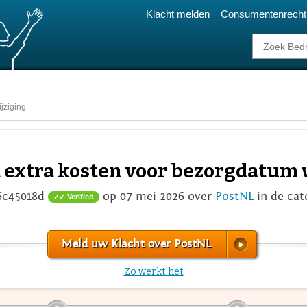
Klacht melden
Consumentenrecht
jziging
 extra kosten voor bezorgdatum 
6c45018d
op 07 mei 2026 over
PostNL
in de cat
✓ Verified
Meld uw Klacht over PostNL
Zo werkt het