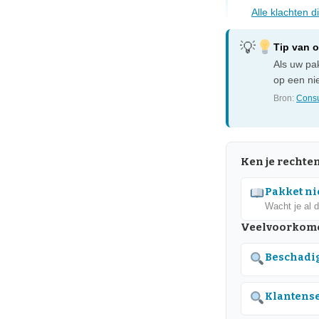
Alle klachten 
Tip van 
Als uw pak
op een nie
Bron:
Consu
Ken je rechte
Pakket nie
Wacht je al 
Veelvoorkome
Beschadig
Klantense