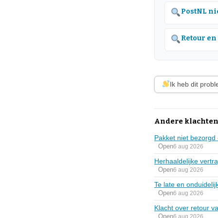
PostNL ni
Retour en
Ik heb dit prob
Andere klachten
Pakket niet bezorgd 
Open
6 aug 2026
Herhaaldelijke vertr
Open
6 aug 2026
Te late en onduideli
Open
6 aug 2026
Klacht over retour v
Open
6 aug 2026