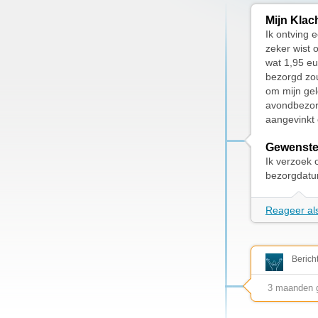
Mijn Klac
Ik ontving 
zeker wist 
wat 1,95 eu
bezorgd zou
om mijn gel
avondbezor
aangevinkt 
Gewenste
Ik verzoek 
bezorgdatu
Reageer als
Berich
3 maanden 