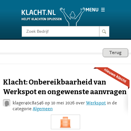
Klacht melden
Consumentenrecht
Terug
Barometer
Klacht: Onbereikbaarheid van
Voor Bedrijven
Werkspot en ongewenste aanvragen
klager40c8a546 op 10 mei 2026 over
Werkspot
in de
Login
categorie
Algemeen