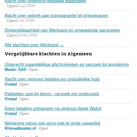
Klacht over onterecht betaalde leadkosten
Open
21 jul 2026
Klacht over gebrek aan transparantie bij prijsopgaven
Open
2 jun 2026
Onbereikbaarheid van Werkspot en ongewenste aanvragen
Open
10 mei 2026
Alle klachten over Werkspot →
Vergelijkbare klachten in Algemeen
Onterecht maandelijkse afschrijvingen en verzoek tot annulering
Meetic SAS
Open
Klacht over verloren betaling en onduidelijke hulp
Vinted
Open
Pakketten vast bij depot - verzoek om onderzoek
Vinted
Open
Geen betaling ontvangen na verkoop Apple Watch
Vinted
Open
Weigering retour van airco met te grote capaciteit
Klimaatkasten.nl
Open