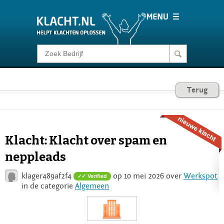
Klacht melden
Consumentenrecht
Terug
Barometer
Klacht: Klacht over spam en
Voor Bedrijven
neppleads
klager489af2f4
op 10 mei 2026 over
Werkspot
✓ Verified
Login
in de categorie
Algemeen