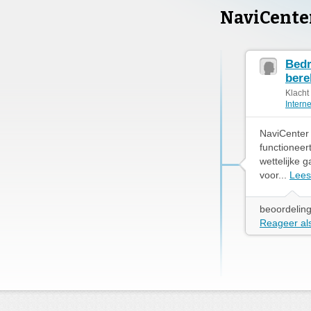
NaviCente
Bedr
bere
Klacht
Intern
NaviCenter 
functioneer
wettelijke 
voor...
Lees
beoordeling
Reageer als