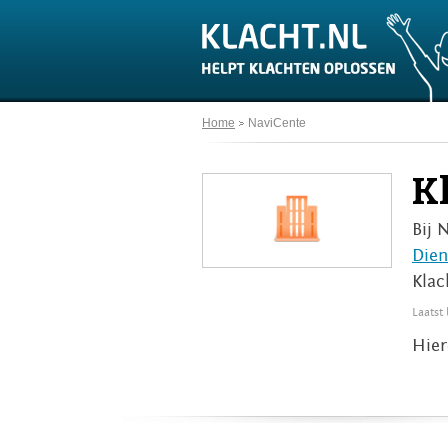
Home
NaviCente
K
Bij 
Dien
Klac
Laatst
Hier