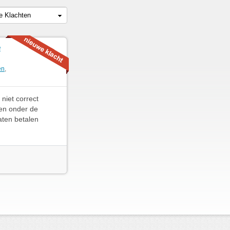
le Klachten
e
en
,
niet correct
len onder de
aten betalen