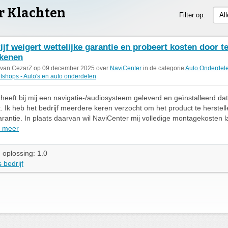
r Klachten
Filter op:
Al
ijf weigert wettelijke garantie en probeert kosten door t
kenen
 van CezarZ op 09 december 2025 over
NaviCenter
in de categorie
Auto Onderdel
etshops - Auto's en auto onderdelen
heeft bij mij een navigatie-/audiosysteem geleverd en geïnstalleerd dat 
t. Ik heb het bedrijf meerdere keren verzocht om het product te herstel
garantie. In plaats daarvan wil NaviCenter mij volledige montagekosten l
 meer
 oplossing: 1.0
 bedrijf