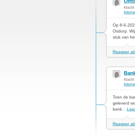
Omtb
Klacht
Intern
Op 8-6-2025
Osdorp. Wij
stuk van he
Reageer als
Bank
Klacht
Intern
Toen de ban
geleverd wo
bank...
Lee
Reageer als