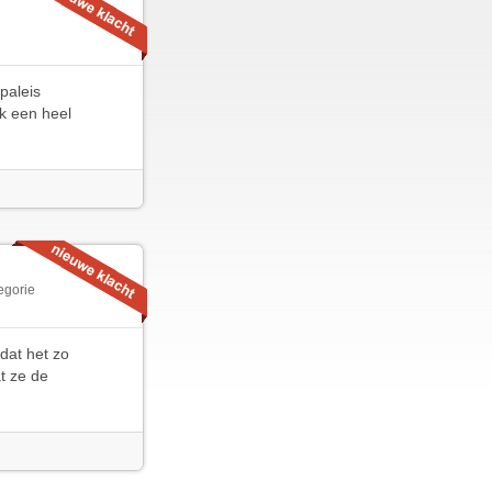
paleis
ak een heel
egorie
dat het zo
t ze de