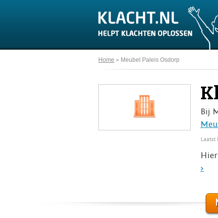
Home
Meubel Paleis Osdorp
K
Bij 
Meub
Laatst
Hier
>