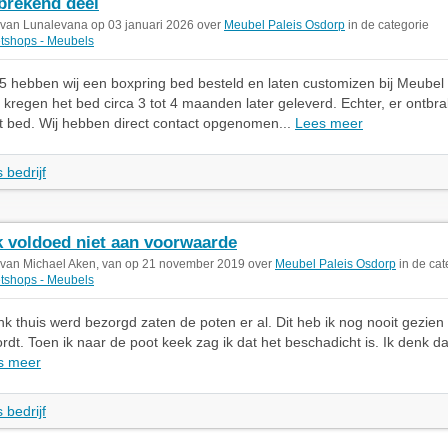
rekend deel
 van Lunalevana op 03 januari 2026 over
Meubel Paleis Osdorp
in de categorie
etshops - Meubels
 hebben wij een boxpring bed besteld en laten customizen bij Meubel 
 kregen het bed circa 3 tot 4 maanden later geleverd. Echter, er ontbr
t bed. Wij hebben direct contact opgenomen...
Lees meer
 bedrijf
 voldoed niet aan voorwaarde
 van Michael Aken, van op 21 november 2019 over
Meubel Paleis Osdorp
in de cat
etshops - Meubels
k thuis werd bezorgd zaten de poten er al. Dit heb ik nog nooit gezien 
rdt. Toen ik naar de poot keek zag ik dat het beschadicht is. Ik denk da
s meer
 bedrijf