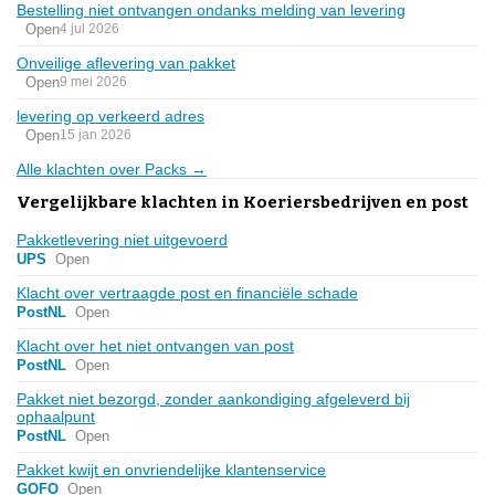
Bestelling niet ontvangen ondanks melding van levering
Open
4 jul 2026
Onveilige aflevering van pakket
Open
9 mei 2026
levering op verkeerd adres
Open
15 jan 2026
Alle klachten over Packs →
Vergelijkbare klachten in Koeriersbedrijven en post
Pakketlevering niet uitgevoerd
UPS
Open
Klacht over vertraagde post en financiële schade
PostNL
Open
Klacht over het niet ontvangen van post
PostNL
Open
Pakket niet bezorgd, zonder aankondiging afgeleverd bij
ophaalpunt
PostNL
Open
Pakket kwijt en onvriendelijke klantenservice
GOFO
Open