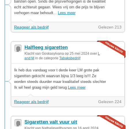
barsten open. Sinds die prijsverhogingen is de kwaliteit
echt achteruit gegaan. Wees vrij om die prijs te blijven
verhogen maar behoudt...
Lees meer
Reageer als bedrijf
Gelezen 213
Halfleeg sigaretten
Klacht van Goskasylvana op 25 mei 2024 over
L
and M
in de categorie
Tabaksbedrijf
Ik heb dus vandaag voor t derde keer LM grote pak
sigaretten gekocht waarvan bijna 1/3 leeg is!!! Ze
worden steeds duurder maar kwalitatief steeds slechter
Ik wil heel graag mijn geld terug
Lees meer
Reageer als bedrijf
Gelezen 224
Sigaretten valt vuur uit
Klacht van Nathalievelthuyzen op 16 april 2024