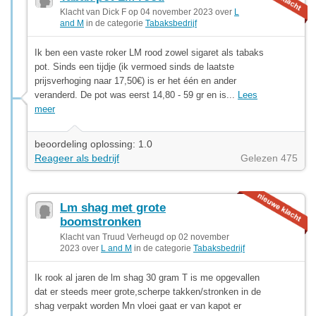
Klacht van Dick F op 04 november 2023 over
L
and M
in de categorie
Tabaksbedrijf
Ik ben een vaste roker LM rood zowel sigaret als tabaks
pot. Sinds een tijdje (ik vermoed sinds de laatste
prijsverhoging naar 17,50€) is er het één en ander
veranderd. De pot was eerst 14,80 - 59 gr en is...
Lees
meer
beoordeling oplossing: 1.0
Reageer als bedrijf
Gelezen 475
Lm shag met grote
boomstronken
Klacht van Truud Verheugd op 02 november
2023 over
L and M
in de categorie
Tabaksbedrijf
Ik rook al jaren de lm shag 30 gram T is me opgevallen
dat er steeds meer grote,scherpe takken/stronken in de
shag verpakt worden Mn vloei gaat er van kapot er