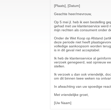
[Plaats], [Datum]
Geachte heer/mevrouw,
Op 5 mei jl. heb ik een bestelling g
gehad met uw klantenservice werd mi
mijn rechten als consument onder 
Onder de Wet Koop op Afstand (artik
deze periode niet heeft plaatsgevo
volledige aankoopsom worden terugbe
is in dit geval niet acceptabel.
Ik heb de klantenservice al geïnfor
verzoek genegeerd, wat opnieuw een 
stellen.
Ik verzoek u dan ook vriendelijk, doc
om dit binnen twee weken na ontvang
In afwachting van uw spoedige reacti
Met vriendelijke groet,
[Uw Naam]