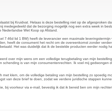
eplaatst bij Kruidvat. Helaas is deze bestelling niet op de afgesproken 
j medegedeeld dat de bezorging mogelijk nog een extra week in beslag
de Nederlandse Wet Koop op Afstand.
el 7:46d lid 1 BW) heeft de leverancier een maximale leveringstermijn 
nden, heeft de consument het recht om de overeenkomst zonder verder
taald. Het was duidelijk dat ik de bestelde producten eerder nodig h
meerd over mijn wens om een volledige terugbetaling van mijn bestellin
schending is van mijn consumentenrechten. Ik voel mij gedwongen deze
h met klem, om de volledige betaling van mijn bestelling zo spoedig moge
st van deze brief te doen, zodat we verdere juridische stappen kunne
e, bij voorkeur via e-mail, bevestig ik dat ik bereid ben om mijn rech