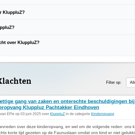
er KluppluZ?
uppluZ?
acht over KluppluZ?
Klachten
Filter op:
Al
ttige gang van zaken en onterechte beschuldigingen bij
eropvang Kluppluz Pachtakker Eindhoven
 van EFle op 03 juni 2025 over
KluppluZ
in de categorie
Kinderopvang
 tevreden over deze kinderopvang, en wel om de volgende reden: ons ki
echts korte tijd gezeten op de Faunuslaan omdat ons kind er niet gelukk