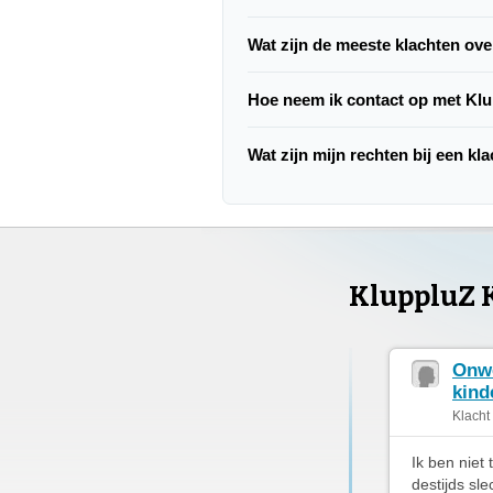
Wat zijn de meeste klachten ov
Hoe neem ik contact op met Kl
Wat zijn mijn rechten bij een kl
KluppluZ 
Onwe
kind
Klacht
Ik ben niet
destijds sl