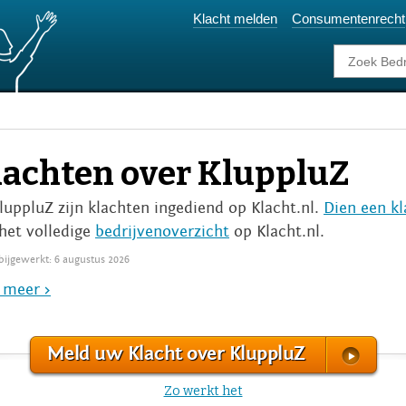
Klacht melden
Consumentenrecht
lachten over KluppluZ
KluppluZ zijn klachten ingediend op Klacht.nl.
Dien een kl
het volledige
bedrijvenoverzicht
op Klacht.nl.
 bijgewerkt: 6 augustus 2026
 meer >
Meld uw Klacht over KluppluZ
Zo werkt het