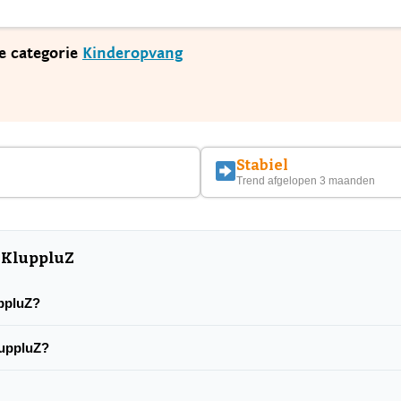
de categorie
Kinderopvang
Stabiel
Trend afgelopen 3 maanden
 KluppluZ
uppluZ?
luppluZ?