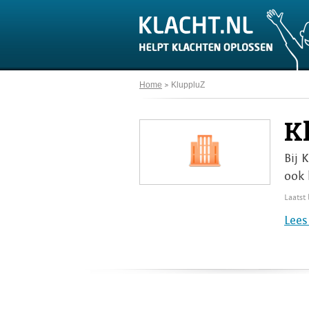
Home
KluppluZ
K
Bij 
ook 
Laatst
Lees