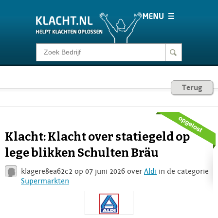
Klacht melden
Consumentenrecht
Terug
Barometer
Klacht: Klacht over statiegeld op
Voor Bedrijven
lege blikken Schulten Bräu
klagere8ea62c2 op 07 juni 2026 over
Aldi
in de categorie
Login
Supermarkten