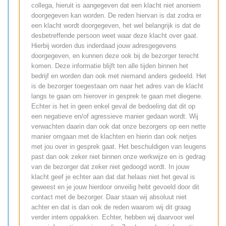
collega, hieruit is aangegeven dat een klacht niet anoniem
doorgegeven kan worden. De reden hiervan is dat zodra er
een klacht wordt doorgegeven, het wel belangrijk is dat de
desbetreffende persoon weet waar deze klacht over gaat.
Hierbij worden dus inderdaad jouw adresgegevens
doorgegeven, en kunnen deze ook bij de bezorger terecht
komen. Deze informatie blijft ten alle tijden binnen het
bedrijf en worden dan ook met niemand anders gedeeld. Het
is de bezorger toegestaan om naar het adres van de klacht
langs te gaan om hierover in gesprek te gaan met diegene.
Echter is het in geen enkel geval de bedoeling dat dit op
een negatieve en/of agressieve manier gedaan wordt. Wij
verwachten daarin dan ook dat onze bezorgers op een nette
manier omgaan met de klachten en hierin dan ook netjes
met jou over in gesprek gaat. Het beschuldigen van leugens
past dan ook zeker niet binnen onze werkwijze en is gedrag
van de bezorger dat zeker niet gedoogd wordt. In jouw
klacht geef je echter aan dat dat helaas niet het geval is
geweest en je jouw hierdoor onveilig hebt gevoeld door dit
contact met de bezorger. Daar staan wij absoluut niet
achter en dat is dan ook de reden waarom wij dit graag
verder intern oppakken. Echter, hebben wij daarvoor wel