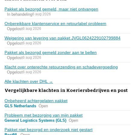
Pakket als bezorgd gemeld, maar niet ontvangen
In behandeling
6 aug 2026
Onbereikbare klantenservice en retourlabel probleem
Opgelost
6 aug 2026
Weigering van levering van pakket JVGL0624229102799884
Opgelost
6 aug 2026
Pakket als bezorgd gemeld zonder aan te bellen
Opgelost
6 aug 2026
Klacht over onterechte retourzending en schadevergoeding
Opgelost
6 aug 2026
Alle klachten over DHL →
Vergelijkbare klachten in Koeriersbedrijven en post
Onbeheerd achtergelaten pakket
GLS Netherlands
Open
Probleem met bezorging van mijn pakket
General Logistics Systems (GLS)
Open
Pakket niet bezorgd en onderzoek niet gestart
PostNL
Open