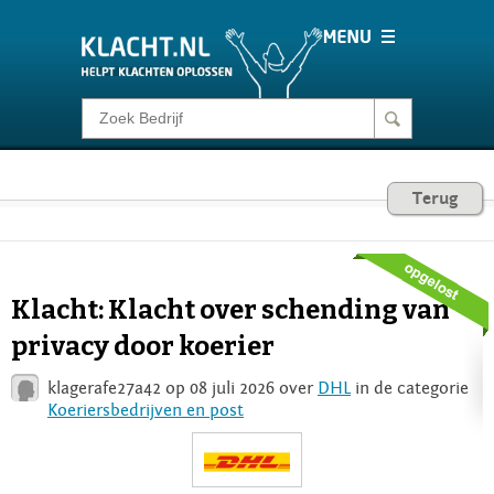
Klacht melden
Consumentenrecht
Terug
Barometer
Klacht: Klacht over schending van
Voor Bedrijven
privacy door koerier
klagerafe27a42 op 08 juli 2026 over
DHL
in de categorie
Login
Koeriersbedrijven en post