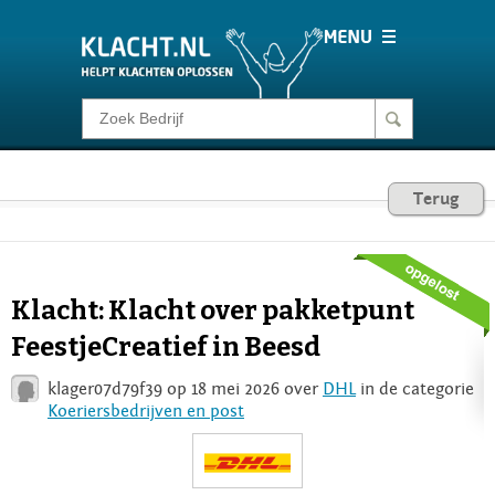
Klacht melden
Consumentenrecht
Terug
Barometer
Klacht: Klacht over pakketpunt
Voor Bedrijven
FeestjeCreatief in Beesd
klager07d79f39 op 18 mei 2026 over
DHL
in de categorie
Login
Koeriersbedrijven en post