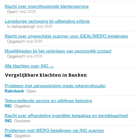
Klacht over onprofessionele klantenservice
Open
7 aug 2026
Langdurige vertraging bij uitbetaling erfenis
In behandeling
6 aug 2026
Klacht over ongeschikte scanner voor iDEAL/WERO betalingen
Opgelost
5 aug 2026
Moeilijkheden bij het verkrijgen van persoonlijk contact
Opgelost
5 aug 2026
Alle klachten over ING →
Vergelijkbare klachten in Banken
Probleem met adreswijziging mede rekeninghouder
Rabobank
Open
Teleurstellende service en uitblijven beloning
ING
Opgelost
Klacht over afhandeling ingeslikte betaalpas en bereikbaarheid
ING
Gesloten
Problemen met WERO-betalingen via ING scanner
ING
Opgelost