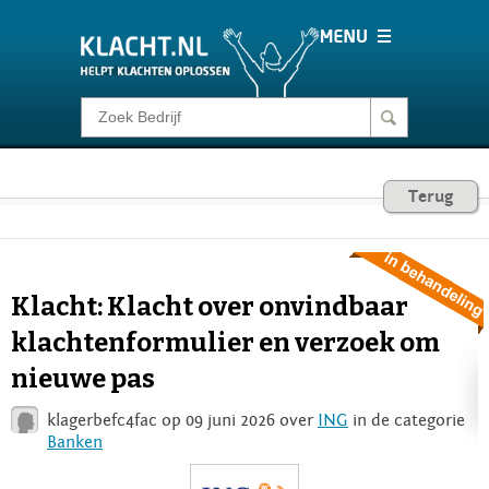
Klacht melden
Consumentenrecht
Terug
Barometer
Klacht: Klacht over onvindbaar
Voor Bedrijven
klachtenformulier en verzoek om
nieuwe pas
Login
klagerbefc4fac op 09 juni 2026 over
ING
in de categorie
Banken