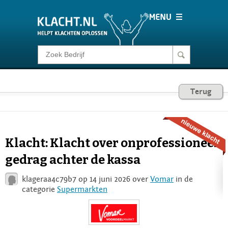
Klacht melden
Consumentenrecht
Terug
Barometer
Klacht: Klacht over onprofessioneel
Voor Bedrijven
gedrag achter de kassa
klageraa4c79b7 op 14 juni 2026 over
Vomar
in de
Login
categorie
Supermarkten