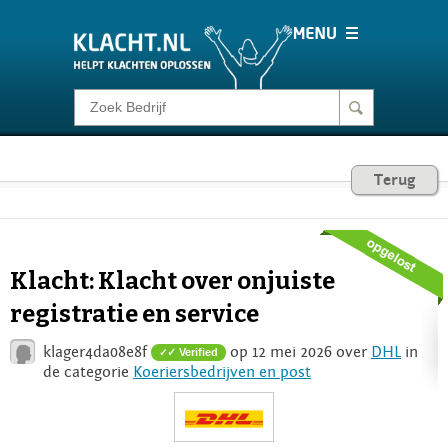
Klacht melden
Consumentenrecht
Terug
Barometer
Klacht: Klacht over onjuiste
Voor Bedrijven
registratie en service
klager4da08e8f
op 12 mei 2026 over
DHL
in
✓ Verified
Login
de categorie
Koeriersbedrijven en post