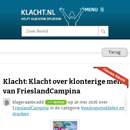
Klacht melden
Consumentenrecht
Terug
Barometer
Klacht: Klacht over klonterige melk
Voor Bedrijven
van FrieslandCampina
klagera400cadd
op 10 mei 2026 over
✓ Verified
Login
FrieslandCampina
in de categorie
Voedingsmiddelen en
dranken