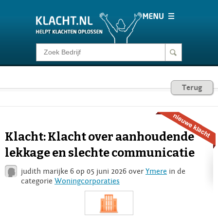
Klacht melden
Consumentenrecht
Terug
Barometer
Klacht: Klacht over aanhoudende
Voor Bedrijven
lekkage en slechte communicatie
judith marijke 6 op 05 juni 2026 over
Ymere
in de
Login
categorie
Woningcorporaties