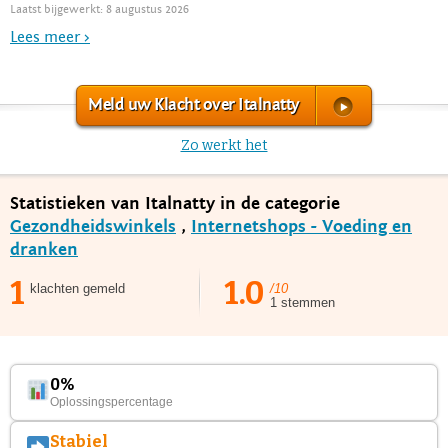
Laatst bijgewerkt: 8 augustus 2026
Lees meer >
Meld uw Klacht over Italnatty
Zo werkt het
Statistieken van Italnatty in de categorie
Gezondheidswinkels
,
Internetshops - Voeding en
dranken
1
1.0
klachten gemeld
/10
1 stemmen
0%
Oplossingspercentage
Stabiel