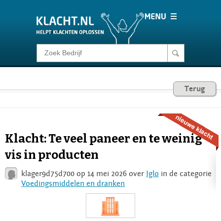
Klacht melden
Consumentenrecht
Terug
Barometer
Klacht: Te veel paneer en te weinig
Voor Bedrijven
vis in producten
klager9d75d700 op 14 mei 2026 over
Iglo
in de categorie
Login
Voedingsmiddelen en dranken