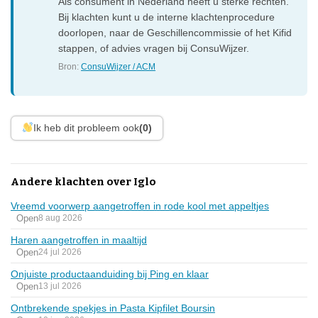
Als consument in Nederland heeft u sterke rechten.
Bij klachten kunt u de interne klachtenprocedure
doorlopen, naar de Geschillencommissie of het Kifid
stappen, of advies vragen bij ConsuWijzer.
Bron:
ConsuWijzer / ACM
Ik heb dit probleem ook
(0)
Andere klachten over Iglo
Vreemd voorwerp aangetroffen in rode kool met appeltjes
Open
8 aug 2026
Haren aangetroffen in maaltijd
Open
24 jul 2026
Onjuiste productaanduiding bij Ping en klaar
Open
13 jul 2026
Ontbrekende spekjes in Pasta Kipfilet Boursin